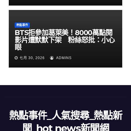
熱點事件
BTS拒參加葛萊美！8000萬點閱
影片遭默默下架 粉絲怒批：小心
眼
七月 30, 2026
ADMINS
熱點事件_人氣搜尋_熱點新
聞_hot news新聞網