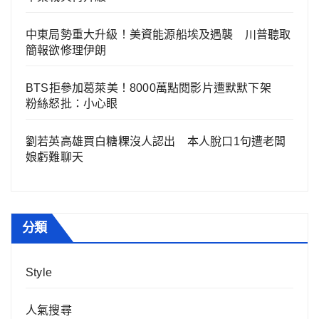
中東局勢重大升級！美資能源船埃及遇襲 川普聽取
簡報欲修理伊朗
BTS拒參加葛萊美！8000萬點閱影片遭默默下架
粉絲怒批：小心眼
劉若英高雄買白糖粿沒人認出 本人脫口1句遭老闆
娘虧難聊天
分類
Style
人氣搜尋