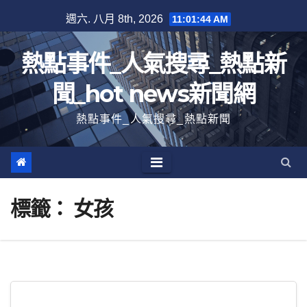
跳
週六. 八月 8th, 2026
11:01:44 AM
至
內
熱點事件_人氣搜尋_熱點新
容
聞_hot news新聞網
熱點事件_人氣搜尋_熱點新聞
標籤：
女孩