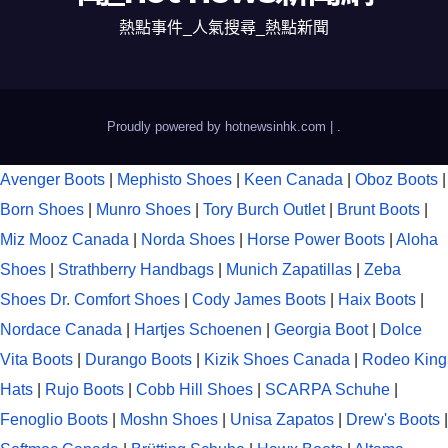
熱點事件_人氣搜尋_熱點新聞
Proudly powered by hotnewsinhk.com
|
.
Avenger Boots
|
Mephisto Shoes
|
Keen Canada
|
Oboz Boots
|
Born Shoes
|
Munro Shoes
|
Tory Burch Outlet
|
Brunt Boots
|
Miz Mooz Canada
|
Norda Shoes
|
Horse Power Boots
|
Aloha
Shoes
|
Strathberry Handbags
|
Munich Zapatillas
|
Zeba
Shoes
Dr. Comfort Shoes
|
Cody James Boots
|
Haix Boots
|
Nordace Canada
|
Hartjes Schoenen
|
Georgia Boot
|
Dolce
Vita Boots
|
Durango Boots
|
Kizik Shoes Canada
|
Rodeo King
Hats
|
Rujo Boots
|
Cobb Hill Shoes
|
SCARPA Schuhe
|
Fenoglio Boots
|
Moshn Shoes
|
Unisa Zapatos
|
Drew's Boots
|