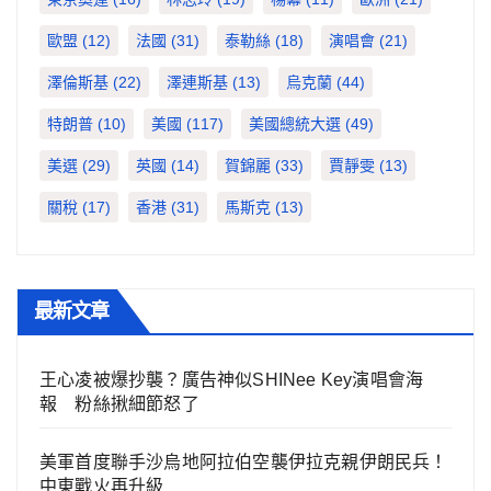
歐盟
(12)
法國
(31)
泰勒絲
(18)
演唱會
(21)
澤倫斯基
(22)
澤連斯基
(13)
烏克蘭
(44)
特朗普
(10)
美國
(117)
美國總統大選
(49)
美選
(29)
英國
(14)
賀錦麗
(33)
賈靜雯
(13)
關稅
(17)
香港
(31)
馬斯克
(13)
最新文章
王心凌被爆抄襲？廣告神似SHINee Key演唱會海
報 粉絲揪細節怒了
美軍首度聯手沙烏地阿拉伯空襲伊拉克親伊朗民兵！
中東戰火再升級