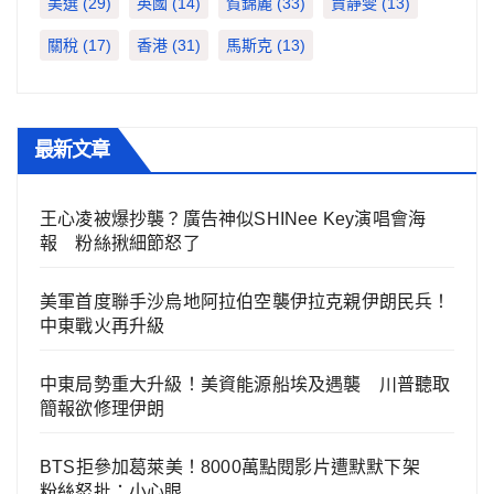
美選
(29)
英國
(14)
賀錦麗
(33)
賈靜雯
(13)
關稅
(17)
香港
(31)
馬斯克
(13)
最新文章
王心凌被爆抄襲？廣告神似SHINee Key演唱會海
報 粉絲揪細節怒了
美軍首度聯手沙烏地阿拉伯空襲伊拉克親伊朗民兵！
中東戰火再升級
中東局勢重大升級！美資能源船埃及遇襲 川普聽取
簡報欲修理伊朗
BTS拒參加葛萊美！8000萬點閱影片遭默默下架
粉絲怒批：小心眼