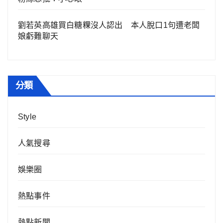
劉若英高雄買白糖粿沒人認出 本人脫口1句遭老闆
娘虧難聊天
分類
Style
人氣搜尋
娛樂圈
熱點事件
熱點新聞