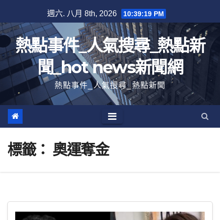
跳
週六. 八月 8th, 2026
10:39:19 PM
至
內
熱點事件_人氣搜尋_熱點新
容
聞_hot news新聞網
熱點事件_人氣搜尋_熱點新聞
標籤：
奧運奪金