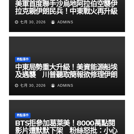
美軍首度聯手沙烏地阿拉伯空襲伊
拉克親伊朗民兵！中東戰火再升級
七月 30, 2026
ADMINS
熱點事件
中東局勢重大升級！美資能源船埃
及遇襲 川普聽取簡報欲修理伊朗
七月 30, 2026
ADMINS
熱點事件
BTS拒參加葛萊美！8000萬點閱
影片遭默默下架 粉絲怒批：小心