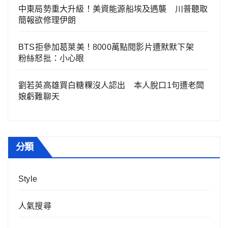
中東局勢重大升級！美資能源船埃及遇襲 川普聽取
簡報欲修理伊朗
BTS拒參加葛萊美！8000萬點閱影片遭默默下架
粉絲怒批：小心眼
劉若英高雄買白糖粿沒人認出 本人脫口1句遭老闆
娘虧難聊天
分類
Style
人氣搜尋