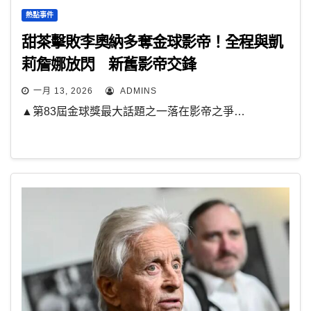
熱點事件
甜茶擊敗李奧納多奪金球影帝！全程與凱
莉詹娜放閃 新舊影帝交鋒
一月 13, 2026
ADMINS
▲第83屆金球獎最大話題之一落在影帝之爭…