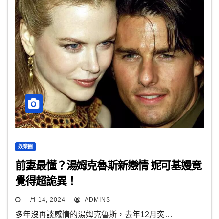
娛樂圈
前妻最懂？湯姆克魯斯新戀情 妮可基嫚竟
覺得超詭異！
一月 14, 2024
ADMINS
多年沒再談感情的湯姆克魯斯，去年12月突…