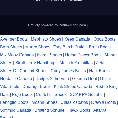
Proudly powered by hotnewsinhk.com
|
.
Avenger Boots
|
Mephisto Shoes
|
Keen Canada
|
Oboz Boots
|
Born Shoes
|
Munro Shoes
|
Tory Burch Outlet
|
Brunt Boots
|
Miz Mooz Canada
|
Norda Shoes
|
Horse Power Boots
|
Aloha
Shoes
|
Strathberry Handbags
|
Munich Zapatillas
|
Zeba
Shoes
Dr. Comfort Shoes
|
Cody James Boots
|
Haix Boots
|
Nordace Canada
|
Hartjes Schoenen
|
Georgia Boot
|
Dolce
Vita Boots
|
Durango Boots
|
Kizik Shoes Canada
|
Rodeo King
Hats
|
Rujo Boots
|
Cobb Hill Shoes
|
SCARPA Schuhe
|
Fenoglio Boots
|
Moshn Shoes
|
Unisa Zapatos
|
Drew's Boots
|
Softmoc Canada
|
Brütting Schuhe
|
Hawx Boots
|
Altama