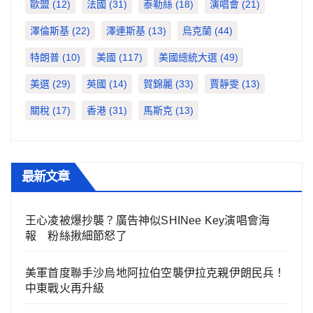
歐盟
(12)
法國
(31)
泰勒絲
(18)
演唱會
(21)
澤倫斯基
(22)
澤連斯基
(13)
烏克蘭
(44)
特朗普
(10)
美國
(117)
美國總統大選
(49)
美選
(29)
英國
(14)
賀錦麗
(33)
賈靜雯
(13)
關稅
(17)
香港
(31)
馬斯克
(13)
最新文章
王心凌被爆抄襲？廣告神似SHINee Key演唱會海
報 粉絲揪細節怒了
美軍首度聯手沙烏地阿拉伯空襲伊拉克親伊朗民兵！
中東戰火再升級