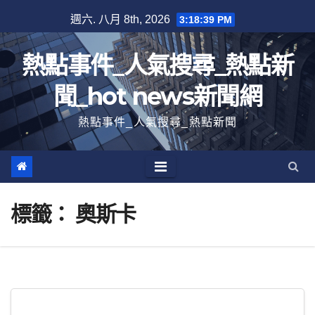
跳
週六. 八月 8th, 2026
3:18:40 PM
至
內
熱點事件_人氣搜尋_熱點新
容
聞_hot news新聞網
熱點事件_人氣搜尋_熱點新聞
標籤：
奧斯卡