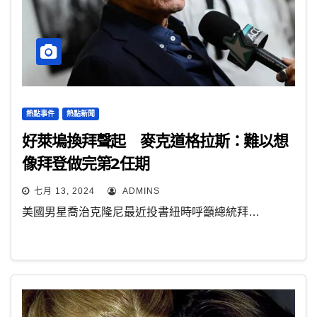
熱點事件
熱點新聞
好萊塢換拜聲起 麥克道格拉斯：難以想
像拜登做完第2任期
七月 13, 2024
ADMINS
美國男星喬治克隆尼最近投書紐時呼籲總統拜…