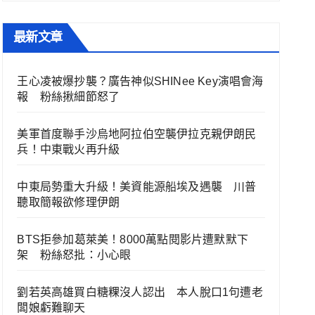
最新文章
王心凌被爆抄襲？廣告神似SHINee Key演唱會海
報 粉絲揪細節怒了
美軍首度聯手沙烏地阿拉伯空襲伊拉克親伊朗民
兵！中東戰火再升級
中東局勢重大升級！美資能源船埃及遇襲 川普
聽取簡報欲修理伊朗
BTS拒參加葛萊美！8000萬點閱影片遭默默下
架 粉絲怒批：小心眼
劉若英高雄買白糖粿沒人認出 本人脫口1句遭老
闆娘虧難聊天