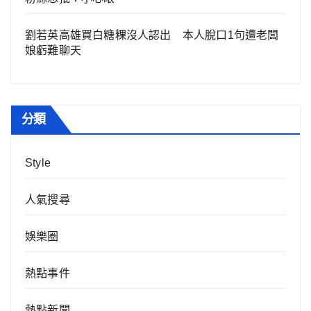
劉若英高雄買白糖粿沒人認出 本人脫口1句遭老闆
娘虧難聊天
分類
Style
人氣搜尋
娛樂圈
熱點事件
熱點新聞