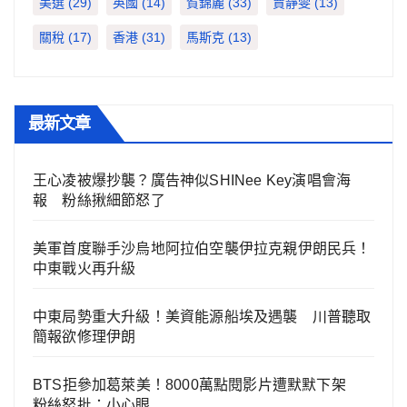
美選
(29)
英國
(14)
賀錦麗
(33)
賈靜雯
(13)
關稅
(17)
香港
(31)
馬斯克
(13)
最新文章
王心凌被爆抄襲？廣告神似SHINee Key演唱會海
報 粉絲揪細節怒了
美軍首度聯手沙烏地阿拉伯空襲伊拉克親伊朗民兵！
中東戰火再升級
中東局勢重大升級！美資能源船埃及遇襲 川普聽取
簡報欲修理伊朗
BTS拒參加葛萊美！8000萬點閱影片遭默默下架
粉絲怒批：小心眼