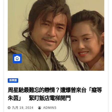
娛樂圈
周星馳最難忘的戀情？遭爆曾來台「癡等
朱茵」 緊盯飯店電梯開門
九月 19, 2024
ADMINS