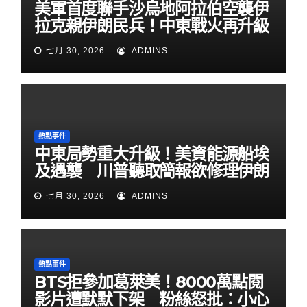
美軍首度聯手沙烏地阿拉伯空襲伊
拉克親伊朗民兵！中東戰火再升級
七月 30, 2026
ADMINS
熱點事件
中東局勢重大升級！美資能源船埃
及遇襲 川普聽取簡報欲修理伊朗
七月 30, 2026
ADMINS
熱點事件
BTS拒參加葛萊美！8000萬點閱
影片遭默默下架 粉絲怒批：小心