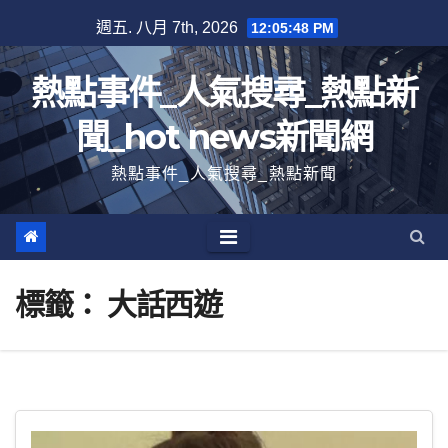
跳
週五. 八月 7th, 2026
12:05:48 PM
至
內
熱點事件_人氣搜尋_熱點新
容
聞_hot news新聞網
熱點事件_人氣搜尋_熱點新聞
標籤：
大話西遊