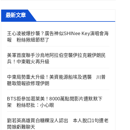
最新文章
王心凌被爆抄襲？廣告神似SHINee Key演唱會海
報 粉絲揪細節怒了
美軍首度聯手沙烏地阿拉伯空襲伊拉克親伊朗民
兵！中東戰火再升級
中東局勢重大升級！美資能源船埃及遇襲 川普
聽取簡報欲修理伊朗
BTS拒參加葛萊美！8000萬點閱影片遭默默下
架 粉絲怒批：小心眼
劉若英高雄買白糖粿沒人認出 本人脫口1句遭老
闆娘虧難聊天