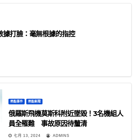
數據打臉：毫無根據的指控
熱點事件
熱點新聞
俄羅斯飛機莫斯科附近墜毀！3名機組人
員全罹難 事故原因待釐清
七月 13, 2024
ADMINS