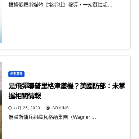
根據俄羅斯媒體《塔斯社》報導，一架蘇愷超…
熱點事件
是飛彈導普里格津墜機？美國防部：未掌
握相關情報
八月 25, 2023
ADMINS
俄羅斯傭兵組織瓦格納集團（Wagner …