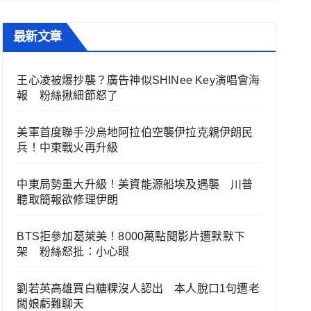
最新文章
王心凌被爆抄襲？廣告神似SHINee Key演唱會海
報 粉絲揪細節怒了
美軍首度聯手沙烏地阿拉伯空襲伊拉克親伊朗民
兵！中東戰火再升級
中東局勢重大升級！美資能源船埃及遇襲 川普
聽取簡報欲修理伊朗
BTS拒參加葛萊美！8000萬點閱影片遭默默下
架 粉絲怒批：小心眼
劉若英高雄買白糖粿沒人認出 本人脫口1句遭老
闆娘虧難聊天