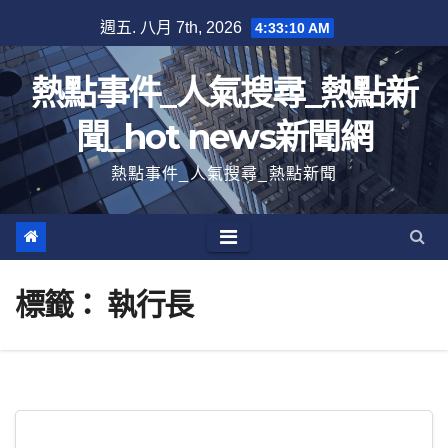
跳
週五. 八月 7th, 2026
4:33:10 AM
至
內
熱點事件_人氣搜尋_熱點新
容
聞_hot news新聞網
熱點事件_人氣搜尋_熱點新聞
標籤：
執行長