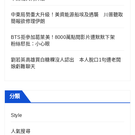
中東局勢重大升級！美資能源船埃及遇襲 川普聽取
簡報欲修理伊朗
BTS拒參加葛萊美！8000萬點閱影片遭默默下架
粉絲怒批：小心眼
劉若英高雄買白糖粿沒人認出 本人脫口1句遭老闆
娘虧難聊天
分類
Style
人氣搜尋