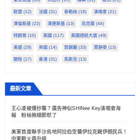
歐盟
(12)
法國
(31)
泰勒絲
(18)
演唱會
(21)
澤倫斯基
(22)
澤連斯基
(13)
烏克蘭
(44)
特朗普
(10)
美國
(117)
美國總統大選
(49)
美選
(29)
英國
(14)
賀錦麗
(33)
賈靜雯
(13)
關稅
(17)
香港
(31)
馬斯克
(13)
最新文章
王心凌被爆抄襲？廣告神似SHINee Key演唱會海
報 粉絲揪細節怒了
美軍首度聯手沙烏地阿拉伯空襲伊拉克親伊朗民兵！
中東戰火再升級