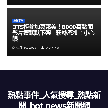
熱點事件
BTS拒參加葛萊美！8000萬點閱
影片遭默默下架 粉絲怒批：小心
眼
七月 30, 2026
ADMINS
熱點事件_人氣搜尋_熱點新
聞_hot news新聞網