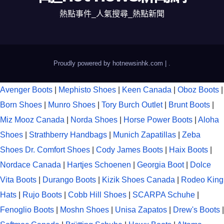
熱點事件_人氣搜尋_熱點新聞
Proudly powered by hotnewsinhk.com
|
.
Avenger Boots
|
Mephisto Shoes
|
Keen Canada
|
Oboz Boots
|
Born Shoes
|
Munro Shoes
|
Tory Burch Outlet
|
Brunt Boots
|
Miz Mooz Canada
|
Norda Shoes
|
Horse Power Boots
|
Aloha
Shoes
|
Strathberry Handbags
|
Munich Zapatillas
|
Zeba
Shoes
Dr. Comfort Shoes
|
Cody James Boots
|
Haix Boots
|
Nordace Canada
|
Hartjes Schoenen
|
Georgia Boot
|
Dolce
Vita Boots
|
Durango Boots
|
Kizik Shoes Canada
|
Rodeo King
Hats
|
Rujo Boots
|
Cobb Hill Shoes
|
SCARPA Schuhe
|
Fenoglio Boots
|
Moshn Shoes
|
Unisa Zapatos
|
Drew's Boots
|