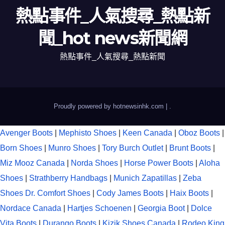
熱點事件_人氣搜尋_熱點新
聞_hot news新聞網
熱點事件_人氣搜尋_熱點新聞
Proudly powered by hotnewsinhk.com
|
.
Avenger Boots
|
Mephisto Shoes
|
Keen Canada
|
Oboz Boots
|
Born Shoes
|
Munro Shoes
|
Tory Burch Outlet
|
Brunt Boots
|
Miz Mooz Canada
|
Norda Shoes
|
Horse Power Boots
|
Aloha
Shoes
|
Strathberry Handbags
|
Munich Zapatillas
|
Zeba
Shoes
Dr. Comfort Shoes
|
Cody James Boots
|
Haix Boots
|
Nordace Canada
|
Hartjes Schoenen
|
Georgia Boot
|
Dolce
Vita Boots
|
Durango Boots
|
Kizik Shoes Canada
|
Rodeo King