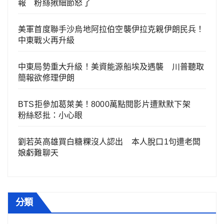
報 粉絲揪細節怒了
美軍首度聯手沙烏地阿拉伯空襲伊拉克親伊朗民兵！
中東戰火再升級
中東局勢重大升級！美資能源船埃及遇襲 川普聽取
簡報欲修理伊朗
BTS拒參加葛萊美！8000萬點閱影片遭默默下架
粉絲怒批：小心眼
劉若英高雄買白糖粿沒人認出 本人脫口1句遭老闆
娘虧難聊天
分類