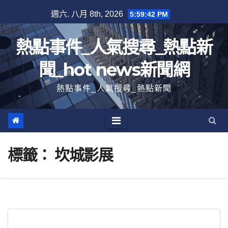
跳
週六. 八月 8th, 2026
5:59:43 PM
至
內
熱點事件_人氣搜尋_熱點新
容
聞_hot news新聞網
熱點事件_人氣搜尋_熱點新聞
標籤：
坎城影展