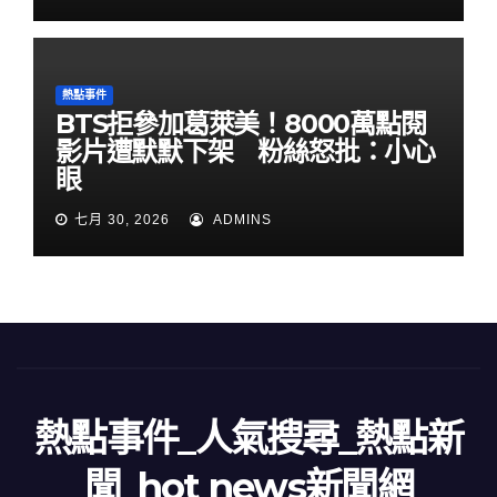
熱點事件
BTS拒參加葛萊美！8000萬點閱
影片遭默默下架 粉絲怒批：小心
眼
七月 30, 2026
ADMINS
熱點事件_人氣搜尋_熱點新
聞_hot news新聞網