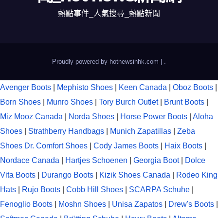
熱點事件_人氣搜尋_熱點新聞
Proudly powered by hotnewsinhk.com
|
.
Avenger Boots
|
Mephisto Shoes
|
Keen Canada
|
Oboz Boots
|
Born Shoes
|
Munro Shoes
|
Tory Burch Outlet
|
Brunt Boots
|
Miz Mooz Canada
|
Norda Shoes
|
Horse Power Boots
|
Aloha
Shoes
|
Strathberry Handbags
|
Munich Zapatillas
|
Zeba
Shoes
Dr. Comfort Shoes
|
Cody James Boots
|
Haix Boots
|
Nordace Canada
|
Hartjes Schoenen
|
Georgia Boot
|
Dolce
Vita Boots
|
Durango Boots
|
Kizik Shoes Canada
|
Rodeo King
Hats
|
Rujo Boots
|
Cobb Hill Shoes
|
SCARPA Schuhe
|
Fenoglio Boots
|
Moshn Shoes
|
Unisa Zapatos
|
Drew's Boots
|