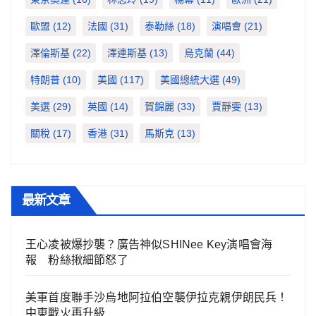
歐盟
(12)
法國
(31)
泰勒絲
(18)
演唱會
(21)
澤倫斯基
(22)
澤連斯基
(13)
烏克蘭
(44)
特朗普
(10)
美國
(117)
美國總統大選
(49)
美選
(29)
英國
(14)
賀錦麗
(33)
賈靜雯
(13)
關稅
(17)
香港
(31)
馬斯克
(13)
最新文章
王心凌被爆抄襲？廣告神似SHINee Key演唱會海
報 粉絲揪細節怒了
美軍首度聯手沙烏地阿拉伯空襲伊拉克親伊朗民兵！
中東戰火再升級