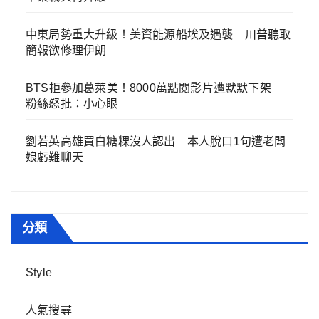
中東局勢重大升級！美資能源船埃及遇襲 川普聽取
簡報欲修理伊朗
BTS拒參加葛萊美！8000萬點閱影片遭默默下架
粉絲怒批：小心眼
劉若英高雄買白糖粿沒人認出 本人脫口1句遭老闆
娘虧難聊天
分類
Style
人氣搜尋