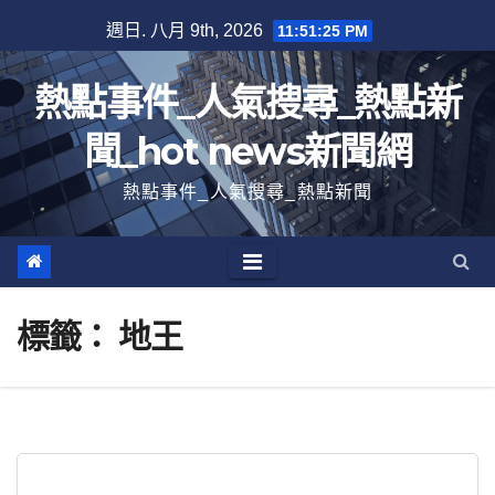
跳
週日. 八月 9th, 2026
11:51:25 PM
至
內
熱點事件_人氣搜尋_熱點新
容
聞_hot news新聞網
熱點事件_人氣搜尋_熱點新聞
標籤：
地王