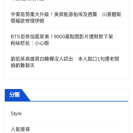
中東局勢重大升級！美資能源船埃及遇襲 川普聽取
簡報欲修理伊朗
BTS拒參加葛萊美！8000萬點閱影片遭默默下架
粉絲怒批：小心眼
劉若英高雄買白糖粿沒人認出 本人脫口1句遭老闆
娘虧難聊天
分類
Style
人氣搜尋