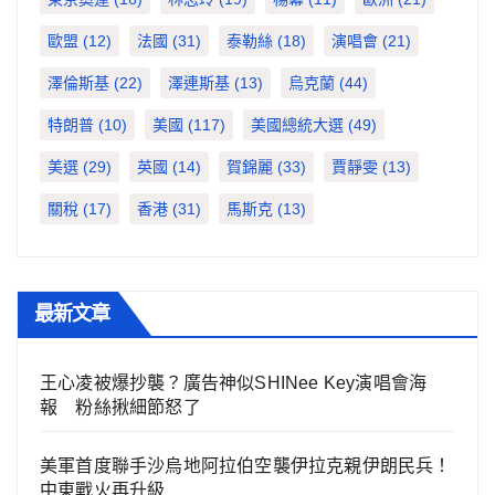
歐盟
(12)
法國
(31)
泰勒絲
(18)
演唱會
(21)
澤倫斯基
(22)
澤連斯基
(13)
烏克蘭
(44)
特朗普
(10)
美國
(117)
美國總統大選
(49)
美選
(29)
英國
(14)
賀錦麗
(33)
賈靜雯
(13)
關稅
(17)
香港
(31)
馬斯克
(13)
最新文章
王心凌被爆抄襲？廣告神似SHINee Key演唱會海
報 粉絲揪細節怒了
美軍首度聯手沙烏地阿拉伯空襲伊拉克親伊朗民兵！
中東戰火再升級