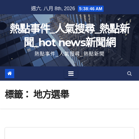
跳
週六. 八月 8th, 2026
5:38:47 AM
至
內
熱點事件_人氣搜尋_熱點新
容
聞_hot news新聞網
熱點事件_人氣搜尋_熱點新聞
標籤：
地方選舉