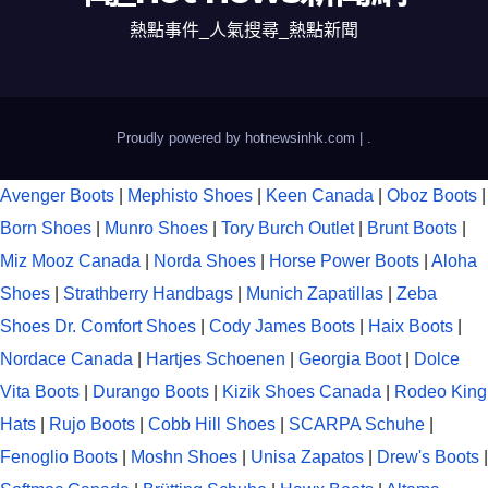
熱點事件_人氣搜尋_熱點新聞
Proudly powered by hotnewsinhk.com
|
.
Avenger Boots
|
Mephisto Shoes
|
Keen Canada
|
Oboz Boots
|
Born Shoes
|
Munro Shoes
|
Tory Burch Outlet
|
Brunt Boots
|
Miz Mooz Canada
|
Norda Shoes
|
Horse Power Boots
|
Aloha
Shoes
|
Strathberry Handbags
|
Munich Zapatillas
|
Zeba
Shoes
Dr. Comfort Shoes
|
Cody James Boots
|
Haix Boots
|
Nordace Canada
|
Hartjes Schoenen
|
Georgia Boot
|
Dolce
Vita Boots
|
Durango Boots
|
Kizik Shoes Canada
|
Rodeo King
Hats
|
Rujo Boots
|
Cobb Hill Shoes
|
SCARPA Schuhe
|
Fenoglio Boots
|
Moshn Shoes
|
Unisa Zapatos
|
Drew's Boots
|