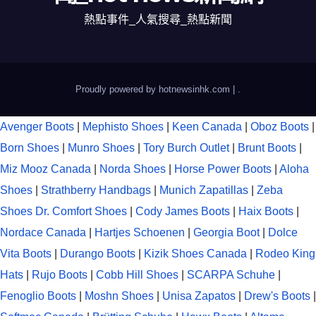
熱點事件_人氣搜尋_熱點新聞
Proudly powered by hotnewsinhk.com
|
.
Avenger Boots
|
Mephisto Shoes
|
Keen Canada
|
Oboz Boots
|
Born Shoes
|
Munro Shoes
|
Tory Burch Outlet
|
Brunt Boots
|
Miz Mooz Canada
|
Norda Shoes
|
Horse Power Boots
|
Aloha
Shoes
|
Strathberry Handbags
|
Munich Zapatillas
|
Zeba
Shoes
Dr. Comfort Shoes
|
Cody James Boots
|
Haix Boots
|
Nordace Canada
|
Hartjes Schoenen
|
Georgia Boot
|
Dolce
Vita Boots
|
Durango Boots
|
Kizik Shoes Canada
|
Rodeo King
Hats
|
Rujo Boots
|
Cobb Hill Shoes
|
SCARPA Schuhe
|
Fenoglio Boots
|
Moshn Shoes
|
Unisa Zapatos
|
Drew's Boots
|