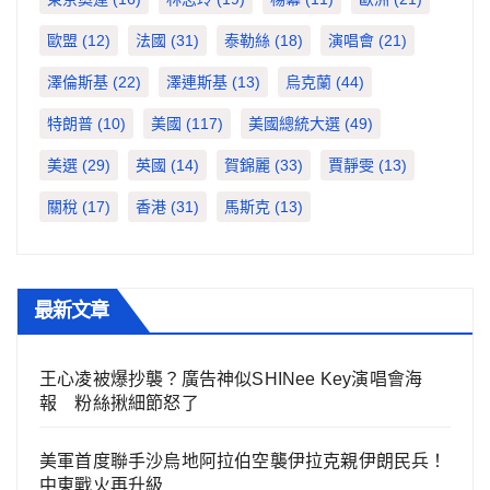
歐盟
(12)
法國
(31)
泰勒絲
(18)
演唱會
(21)
澤倫斯基
(22)
澤連斯基
(13)
烏克蘭
(44)
特朗普
(10)
美國
(117)
美國總統大選
(49)
美選
(29)
英國
(14)
賀錦麗
(33)
賈靜雯
(13)
關稅
(17)
香港
(31)
馬斯克
(13)
最新文章
王心凌被爆抄襲？廣告神似SHINee Key演唱會海
報 粉絲揪細節怒了
美軍首度聯手沙烏地阿拉伯空襲伊拉克親伊朗民兵！
中東戰火再升級