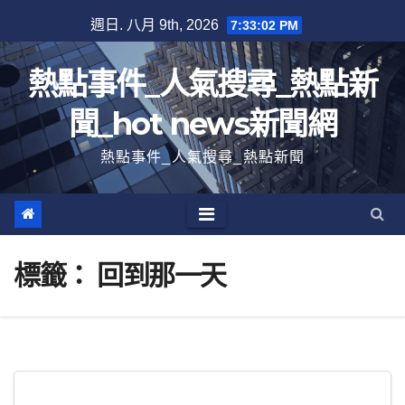
跳
週日. 八月 9th, 2026
7:33:02 PM
至
內
熱點事件_人氣搜尋_熱點新
容
聞_hot news新聞網
熱點事件_人氣搜尋_熱點新聞
標籤：
回到那一天