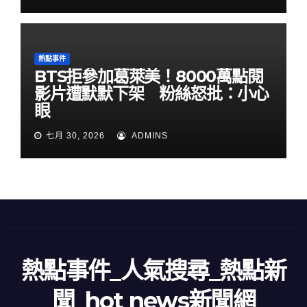
熱點事件
BTS拒參加葛萊美！8000萬點閱
影片遭默默下架 粉絲怒批：小心
眼
七月 30, 2026
ADMINS
熱點事件_人氣搜尋_熱點新
聞_hot news新聞網