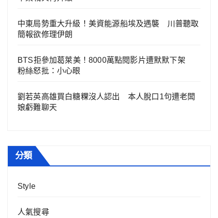
中東局勢重大升級！美資能源船埃及遇襲 川普聽取
簡報欲修理伊朗
BTS拒參加葛萊美！8000萬點閱影片遭默默下架
粉絲怒批：小心眼
劉若英高雄買白糖粿沒人認出 本人脫口1句遭老闆
娘虧難聊天
分類
Style
人氣搜尋