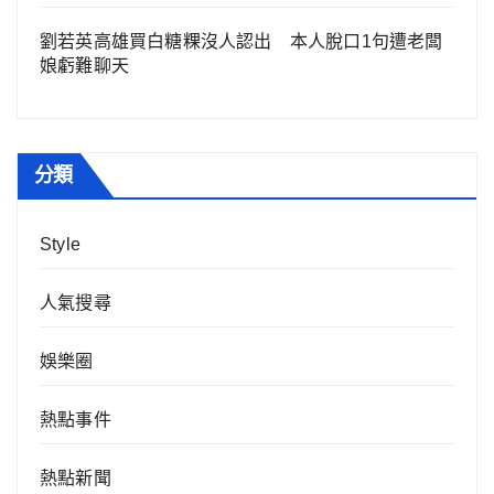
劉若英高雄買白糖粿沒人認出 本人脫口1句遭老闆
娘虧難聊天
分類
Style
人氣搜尋
娛樂圈
熱點事件
熱點新聞