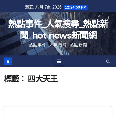
跳
週五. 八月 7th, 2026
12:25:00 PM
至
內
熱點事件_人氣搜尋_熱點新
容
聞_hot news新聞網
熱點事件_人氣搜尋_熱點新聞
標籤：
四大天王