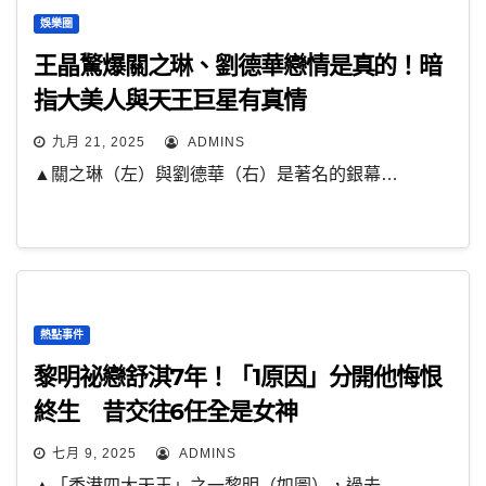
娛樂圈
王晶驚爆關之琳、劉德華戀情是真的！暗
指大美人與天王巨星有真情
九月 21, 2025
ADMINS
▲關之琳（左）與劉德華（右）是著名的銀幕…
熱點事件
黎明祕戀舒淇7年！「1原因」分開他悔恨
終生 昔交往6任全是女神
七月 9, 2025
ADMINS
▲「香港四大天王」之一黎明（如圖），過去…