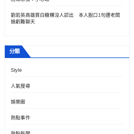
劉若英高雄買白糖粿沒人認出 本人脫口1句遭老闆
娘虧難聊天
分類
Style
人氣搜尋
娛樂圈
熱點事件
熱點新聞