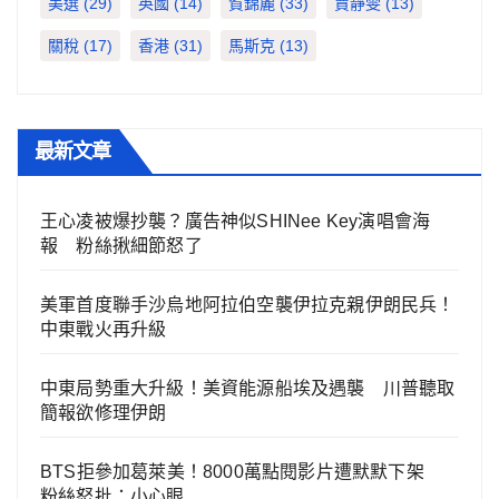
美選
(29)
英國
(14)
賀錦麗
(33)
賈靜雯
(13)
關稅
(17)
香港
(31)
馬斯克
(13)
最新文章
王心凌被爆抄襲？廣告神似SHINee Key演唱會海
報 粉絲揪細節怒了
美軍首度聯手沙烏地阿拉伯空襲伊拉克親伊朗民兵！
中東戰火再升級
中東局勢重大升級！美資能源船埃及遇襲 川普聽取
簡報欲修理伊朗
BTS拒參加葛萊美！8000萬點閱影片遭默默下架
粉絲怒批：小心眼