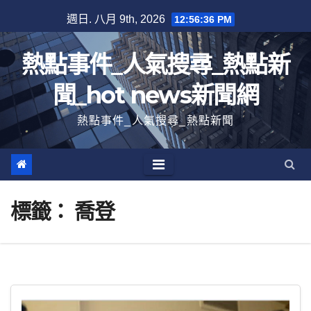
跳
週日. 八月 9th, 2026
12:56:37 PM
至
內
熱點事件_人氣搜尋_熱點新
容
聞_hot news新聞網
熱點事件_人氣搜尋_熱點新聞
標籤：
喬登