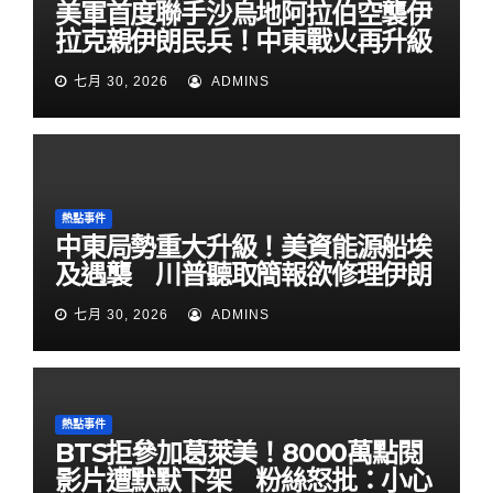
美軍首度聯手沙烏地阿拉伯空襲伊
拉克親伊朗民兵！中東戰火再升級
七月 30, 2026
ADMINS
熱點事件
中東局勢重大升級！美資能源船埃
及遇襲 川普聽取簡報欲修理伊朗
七月 30, 2026
ADMINS
熱點事件
BTS拒參加葛萊美！8000萬點閱
影片遭默默下架 粉絲怒批：小心