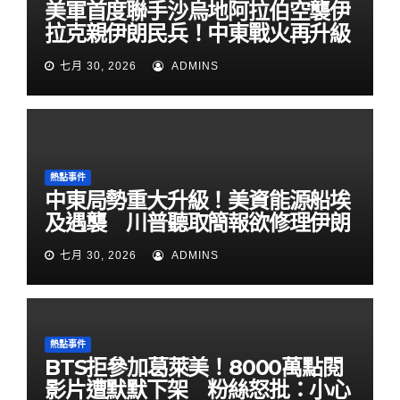
美軍首度聯手沙烏地阿拉伯空襲伊
拉克親伊朗民兵！中東戰火再升級
七月 30, 2026
ADMINS
熱點事件
中東局勢重大升級！美資能源船埃
及遇襲 川普聽取簡報欲修理伊朗
七月 30, 2026
ADMINS
熱點事件
BTS拒參加葛萊美！8000萬點閱
影片遭默默下架 粉絲怒批：小心