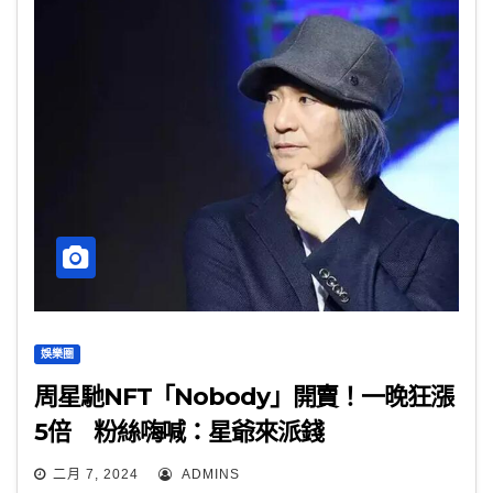
娛樂圈
周星馳NFT「Nobody」開賣！一晚狂漲
5倍 粉絲嗨喊：星爺來派錢
二月 7, 2024
ADMINS