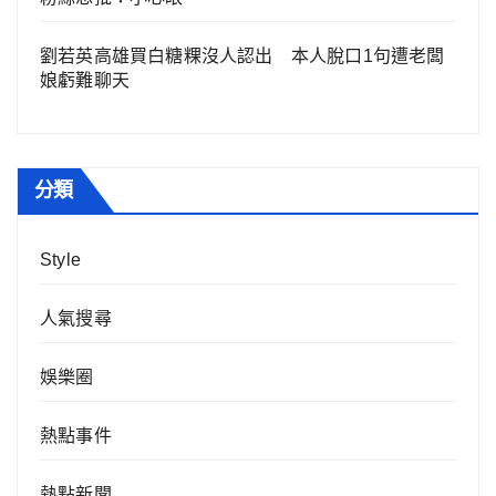
劉若英高雄買白糖粿沒人認出 本人脫口1句遭老闆
娘虧難聊天
分類
Style
人氣搜尋
娛樂圈
熱點事件
熱點新聞