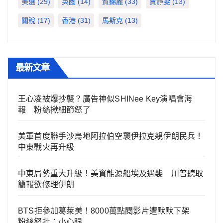
美選
(29)
英國
(14)
賀錦麗
(33)
賈靜雯
(13)
關稅
(17)
香港
(31)
馬斯克
(13)
最新文章
王心凌被爆抄襲？廣告神似SHINee Key演唱會海
報 粉絲揪細節怒了
美軍首度聯手沙烏地阿拉伯空襲伊拉克親伊朗民兵！
中東戰火再升級
中東局勢重大升級！美資能源船埃及遇襲 川普聽取
簡報欲修理伊朗
BTS拒參加葛萊美！8000萬點閱影片遭默默下架
粉絲怒批：小心眼