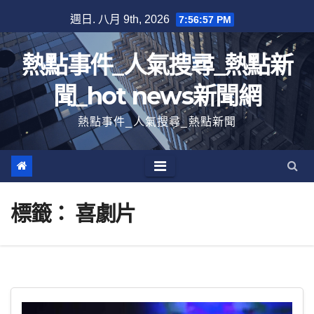
跳
週日. 八月 9th, 2026
7:56:57 PM
至
內
熱點事件_人氣搜尋_熱點新
容
聞_hot news新聞網
熱點事件_人氣搜尋_熱點新聞
標籤：
喜劇片