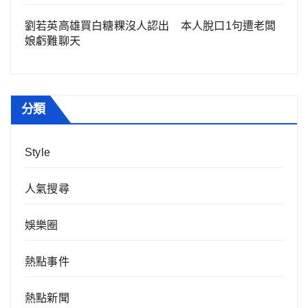
劉若英高雄買白糖粿沒人認出 本人脫口1句遭老闆
娘虧難聊天
分類
Style
人氣搜尋
娛樂圈
熱點事件
熱點新聞