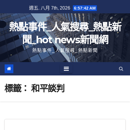
跳
週五. 八月 7th, 2026
6:57:43 AM
至
內
熱點事件_人氣搜尋_熱點新
容
聞_hot news新聞網
熱點事件_人氣搜尋_熱點新聞
標籤：
和平談判