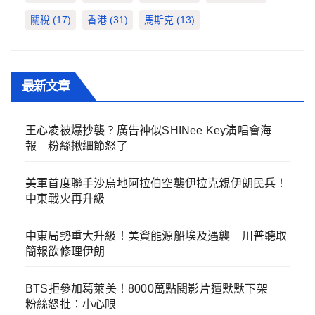
關稅
(17)
香港
(31)
馬斯克
(13)
最新文章
王心凌被爆抄襲？廣告神似SHINee Key演唱會海
報 粉絲揪細節怒了
美軍首度聯手沙烏地阿拉伯空襲伊拉克親伊朗民兵！
中東戰火再升級
中東局勢重大升級！美資能源船埃及遇襲 川普聽取
簡報欲修理伊朗
BTS拒參加葛萊美！8000萬點閱影片遭默默下架
粉絲怒批：小心眼