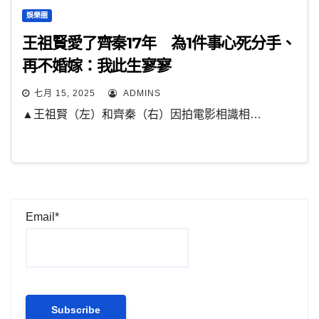
娛樂圈
王祖賢愛了齊秦17年 為1件事心死分手、
再不婚嫁：我此生寥寥
七月 15, 2025
ADMINS
▲王祖賢（左）和齊秦（右）因拍電影相識相…
Email*