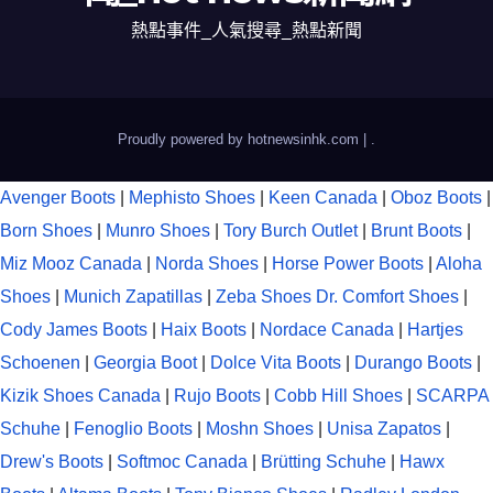
熱點事件_人氣搜尋_熱點新聞
Proudly powered by hotnewsinhk.com
|
.
Avenger Boots
|
Mephisto Shoes
|
Keen Canada
|
Oboz Boots
|
Born Shoes
|
Munro Shoes
|
Tory Burch Outlet
|
Brunt Boots
|
Miz Mooz Canada
|
Norda Shoes
|
Horse Power Boots
|
Aloha
Shoes
|
Munich Zapatillas
|
Zeba Shoes
Dr. Comfort Shoes
|
Cody James Boots
|
Haix Boots
|
Nordace Canada
|
Hartjes
Schoenen
|
Georgia Boot
|
Dolce Vita Boots
|
Durango Boots
|
Kizik Shoes Canada
|
Rujo Boots
|
Cobb Hill Shoes
|
SCARPA
Schuhe
|
Fenoglio Boots
|
Moshn Shoes
|
Unisa Zapatos
|
Drew's Boots
|
Softmoc Canada
|
Brütting Schuhe
|
Hawx