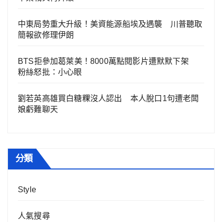
中東局勢重大升級！美資能源船埃及遇襲 川普聽取
簡報欲修理伊朗
BTS拒參加葛萊美！8000萬點閱影片遭默默下架
粉絲怒批：小心眼
劉若英高雄買白糖粿沒人認出 本人脫口1句遭老闆
娘虧難聊天
分類
Style
人氣搜尋