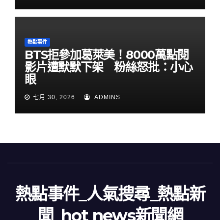
熱點事件
BTS拒參加葛萊美！8000萬點閱
影片遭默默下架 粉絲怒批：小心
眼
七月 30, 2026
ADMINS
熱點事件_人氣搜尋_熱點新
聞_hot news新聞網