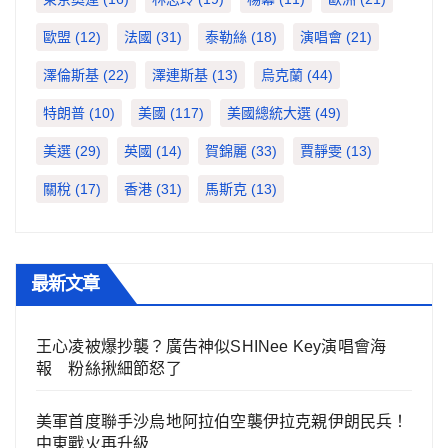
歐盟
(12)
法國
(31)
泰勒絲
(18)
演唱會
(21)
澤倫斯基
(22)
澤連斯基
(13)
烏克蘭
(44)
特朗普
(10)
美國
(117)
美國總統大選
(49)
美選
(29)
英國
(14)
賀錦麗
(33)
賈靜雯
(13)
關稅
(17)
香港
(31)
馬斯克
(13)
最新文章
王心凌被爆抄襲？廣告神似SHINee Key演唱會海
報 粉絲揪細節怒了
美軍首度聯手沙烏地阿拉伯空襲伊拉克親伊朗民兵！
中東戰火再升級