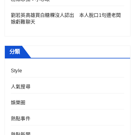
劉若英高雄買白糖粿沒人認出 本人脫口1句遭老闆
娘虧難聊天
分類
Style
人氣搜尋
娛樂圈
熱點事件
熱點新聞