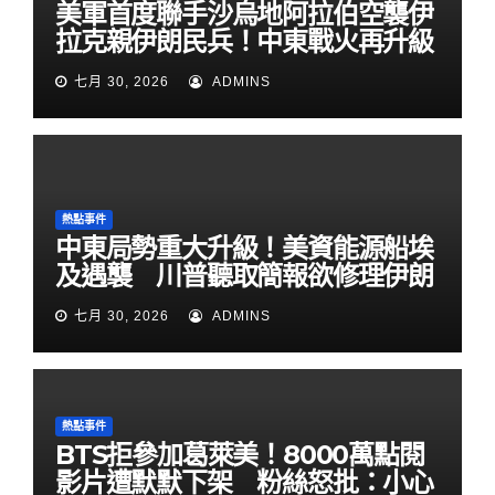
美軍首度聯手沙烏地阿拉伯空襲伊
拉克親伊朗民兵！中東戰火再升級
七月 30, 2026
ADMINS
熱點事件
中東局勢重大升級！美資能源船埃
及遇襲 川普聽取簡報欲修理伊朗
七月 30, 2026
ADMINS
熱點事件
BTS拒參加葛萊美！8000萬點閱
影片遭默默下架 粉絲怒批：小心