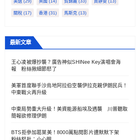
美選
(29)
英國
(14)
賀錦麗
(33)
賈靜雯
(13)
關稅
(17)
香港
(31)
馬斯克
(13)
最新文章
王心凌被爆抄襲？廣告神似SHINee Key演唱會海
報 粉絲揪細節怒了
美軍首度聯手沙烏地阿拉伯空襲伊拉克親伊朗民兵！
中東戰火再升級
中東局勢重大升級！美資能源船埃及遇襲 川普聽取
簡報欲修理伊朗
BTS拒參加葛萊美！8000萬點閱影片遭默默下架
粉絲怒批：小心眼