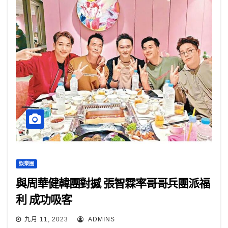
娛樂圈
與周華健韓團對撼 張智霖率哥哥兵團派福
利 成功吸客
九月 11, 2023
ADMINS