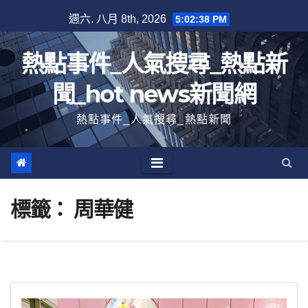
跳
週六. 八月 8th, 2026
5:02:38 PM
至
內
熱點事件_人氣搜尋_熱點新
容
聞_hot news新聞網
熱點事件_人氣搜尋_熱點新聞
標籤：
周華健