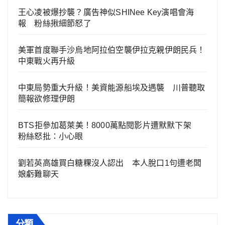
王心凌被爆抄襲？廣告神似SHINee Key演唱會海
報 粉絲揪細節怒了
美軍首度聯手沙烏地阿拉伯空襲伊拉克親伊朗民兵！
中東戰火再升級
中東局勢重大升級！美資能源船埃及遇襲 川普聽取
簡報欲修理伊朗
BTS拒參加葛萊美！8000萬點閱影片遭默默下架
粉絲怒批：小心眼
劉若英高雄買白糖粿沒人認出 本人脫口1句遭老闆
娘虧難聊天
分類