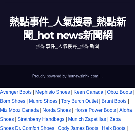
熱點事件_人氣搜尋_熱點新
聞_hot news新聞網
熱點事件_人氣搜尋_熱點新聞
Proudly powered by hotnewsinhk.com
|
.
Avenger Boots
|
Mephisto Shoes
|
Keen Canada
|
Oboz Boots
|
Born Shoes
|
Munro Shoes
|
Tory Burch Outlet
|
Brunt Boots
|
Miz Mooz Canada
|
Norda Shoes
|
Horse Power Boots
|
Aloha
Shoes
|
Strathberry Handbags
|
Munich Zapatillas
|
Zeba
Shoes
Dr. Comfort Shoes
|
Cody James Boots
|
Haix Boots
|