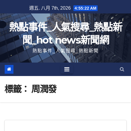
跳
週五. 八月 7th, 2026
4:55:23 AM
至
內
熱點事件_人氣搜尋_熱點新
容
聞_hot news新聞網
熱點事件_人氣搜尋_熱點新聞
標籤：
周潤發