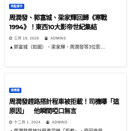
熱點事件
周潤發、郭富城、梁家輝回歸《寒戰
1994》！東西10大影帝世紀集結
三月 19, 2026
ADMINS
▲郭富城（如圖）、梁家輝、周潤發等3位影…
娛樂圈
周潤發趕路搭計程車被拒載！司機曝「這
原因」 他瞬間啞口無言
十二月 1, 2024
ADMINS
▲周潤發曾被計程車司機「拒載」，原因竟是…