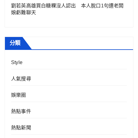
劉若英高雄買白糖粿沒人認出 本人脫口1句遭老闆
娘虧難聊天
分類
Style
人氣搜尋
娛樂圈
熱點事件
熱點新聞