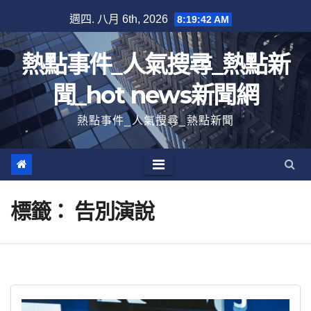
跳
週四. 八月 6th, 2026
8:19:43 AM
至
內
熱點事件_人氣搜尋_熱點新
容
聞_hot news新聞網
熱點事件_人氣搜尋_熱點新聞
標籤：
告別演說