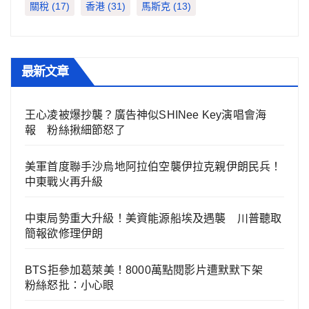
關稅
(17)
香港
(31)
馬斯克
(13)
最新文章
王心凌被爆抄襲？廣告神似SHINee Key演唱會海
報 粉絲揪細節怒了
美軍首度聯手沙烏地阿拉伯空襲伊拉克親伊朗民兵！
中東戰火再升級
中東局勢重大升級！美資能源船埃及遇襲 川普聽取
簡報欲修理伊朗
BTS拒參加葛萊美！8000萬點閱影片遭默默下架
粉絲怒批：小心眼