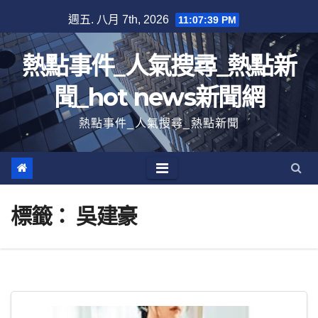
跳
週五. 八月 7th, 2026
11:07:39 PM
至
內
熱點事件_人氣搜尋_熱點新
容
聞_hot news新聞網
熱點事件_人氣搜尋_熱點新聞
標籤：
吳建豪