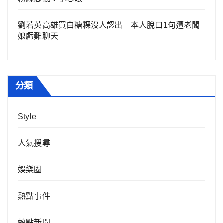
劉若英高雄買白糖粿沒人認出 本人脫口1句遭老闆
娘虧難聊天
分類
Style
人氣搜尋
娛樂圈
熱點事件
熱點新聞