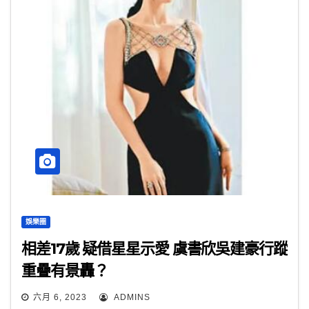
娛樂圈
相差17歲 疑借星星示愛 虞書欣吳建豪行蹤
重疊有景轟？
六月 6, 2023
ADMINS