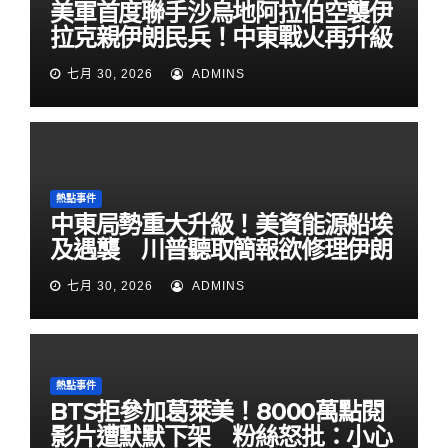
美軍首度聯手沙烏地阿拉伯空襲伊
拉克親伊朗民兵！中東戰火再升級
七月 30, 2026
ADMINS
熱點事件
中東局勢重大升級！美資能源船埃
及遇襲 川普聽取簡報欲修理伊朗
七月 30, 2026
ADMINS
熱點事件
BTS拒參加葛萊美！8000萬點閱
影片遭默默下架 粉絲怒批：小心