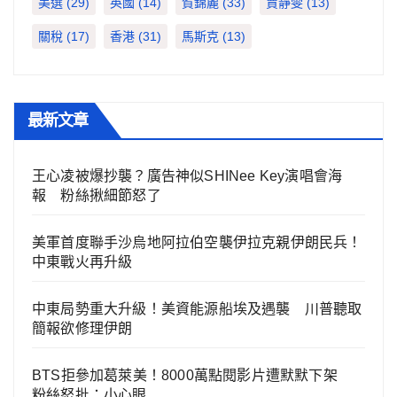
美選
(29)
英國
(14)
賀錦麗
(33)
賈靜雯
(13)
關稅
(17)
香港
(31)
馬斯克
(13)
最新文章
王心凌被爆抄襲？廣告神似SHINee Key演唱會海
報 粉絲揪細節怒了
美軍首度聯手沙烏地阿拉伯空襲伊拉克親伊朗民兵！
中東戰火再升級
中東局勢重大升級！美資能源船埃及遇襲 川普聽取
簡報欲修理伊朗
BTS拒參加葛萊美！8000萬點閱影片遭默默下架
粉絲怒批：小心眼