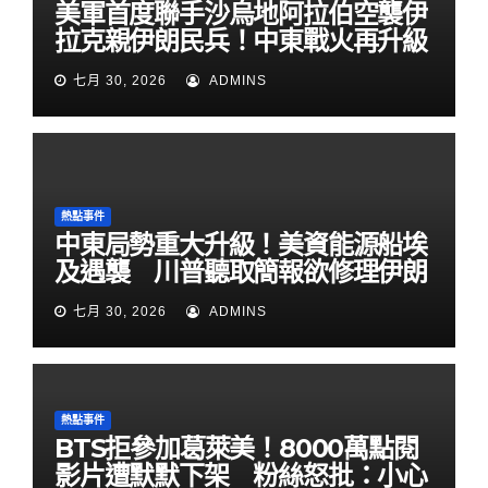
美軍首度聯手沙烏地阿拉伯空襲伊
拉克親伊朗民兵！中東戰火再升級
七月 30, 2026
ADMINS
熱點事件
中東局勢重大升級！美資能源船埃
及遇襲 川普聽取簡報欲修理伊朗
七月 30, 2026
ADMINS
熱點事件
BTS拒參加葛萊美！8000萬點閱
影片遭默默下架 粉絲怒批：小心