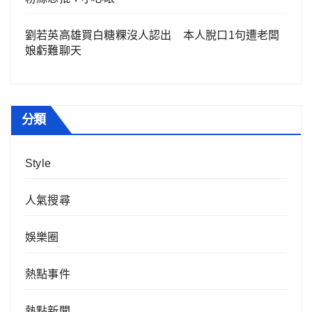
劉若英高雄買白糖粿沒人認出 本人脫口1句遭老闆
娘虧難聊天
分類
Style
人氣搜尋
娛樂圈
熱點事件
熱點新聞