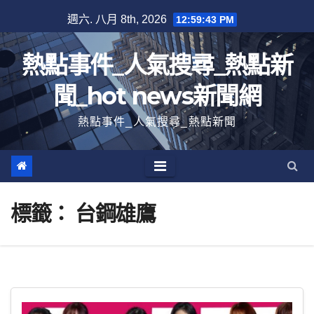
跳
週六. 八月 8th, 2026
12:59:43 PM
至
內
熱點事件_人氣搜尋_熱點新
容
聞_hot news新聞網
熱點事件_人氣搜尋_熱點新聞
標籤：
台鋼雄鷹