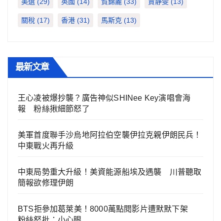
美選
(29)
英國
(14)
賀錦麗
(33)
賈靜雯
(13)
關稅
(17)
香港
(31)
馬斯克
(13)
最新文章
王心凌被爆抄襲？廣告神似SHINee Key演唱會海
報 粉絲揪細節怒了
美軍首度聯手沙烏地阿拉伯空襲伊拉克親伊朗民兵！
中東戰火再升級
中東局勢重大升級！美資能源船埃及遇襲 川普聽取
簡報欲修理伊朗
BTS拒參加葛萊美！8000萬點閱影片遭默默下架
粉絲怒批：小心眼