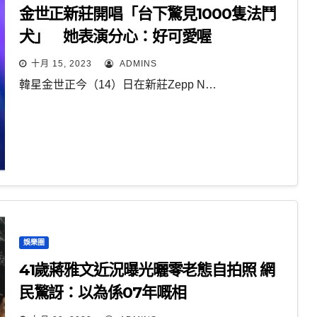
金世正新莊開唱「台下驚見1000隻法鬥
犬」 她表演分心：好可愛喔
十月 15, 2023
ADMINS
韓星金世正今（14）日在新莊Zepp N…
娛樂圈
41歲蔣雅文近況曝光曬零老態自拍照 網
民驚訝：以為係07年嘅相