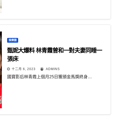
娛樂圈
甄妮大爆料 林青霞曾和一對夫妻同睡一
張床
十二月 6, 2023
ADMINS
國寶影后林青霞上個月25日獲頒金馬獎終身…