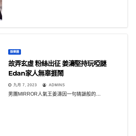
娛樂圈
故弄玄虛 粉絲出征 姜濤堅持玩啞謎
Edan家人無辜捱鬧
九月 7, 2023
ADMINS
男團MIRROR人氣王姜濤因一句猜謎般的…