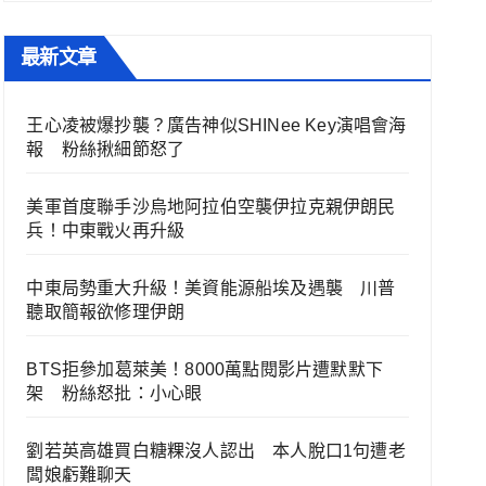
最新文章
王心凌被爆抄襲？廣告神似SHINee Key演唱會海
報 粉絲揪細節怒了
美軍首度聯手沙烏地阿拉伯空襲伊拉克親伊朗民
兵！中東戰火再升級
中東局勢重大升級！美資能源船埃及遇襲 川普
聽取簡報欲修理伊朗
BTS拒參加葛萊美！8000萬點閱影片遭默默下
架 粉絲怒批：小心眼
劉若英高雄買白糖粿沒人認出 本人脫口1句遭老
闆娘虧難聊天