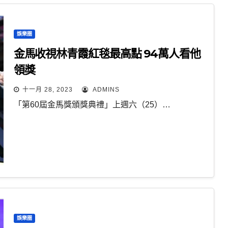
娛樂圈
金馬收視林青霞紅毯最高點 94萬人看他
領獎
十一月 28, 2023
ADMINS
「第60屆金馬獎頒獎典禮」上週六（25）…
娛樂圈