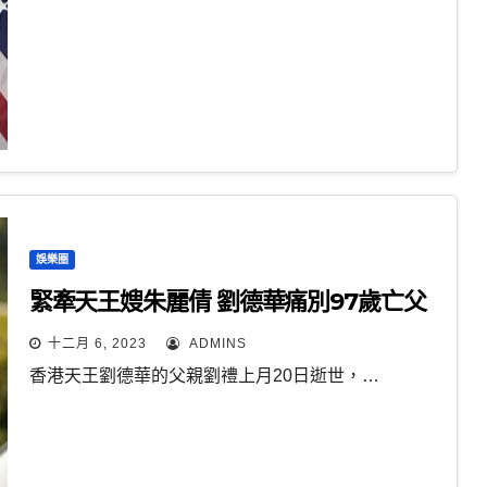
娛樂圈
緊牽天王嫂朱麗倩 劉德華痛別97歲亡父
十二月 6, 2023
ADMINS
香港天王劉德華的父親劉禮上月20日逝世，…