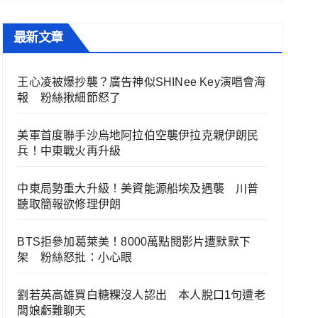
最新文章
王心凌被爆抄襲？廣告神似SHINee Key演唱會海
報 粉絲揪細節怒了
美軍首度聯手沙烏地阿拉伯空襲伊拉克親伊朗民
兵！中東戰火再升級
中東局勢重大升級！美資能源船埃及遇襲 川普
聽取簡報欲修理伊朗
BTS拒參加葛萊美！8000萬點閱影片遭默默下
架 粉絲怒批：小心眼
劉若英高雄買白糖粿沒人認出 本人脫口1句遭老
闆娘虧難聊天