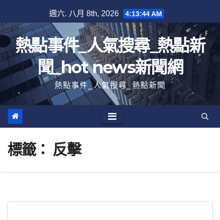
跳
週六. 八月 8th, 2026
4:13:44 AM
至
內
熱點事件_人氣搜尋_熱點新
容
聞_hot news新聞網
熱點事件_人氣搜尋_熱點新聞
標籤：
反擊