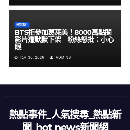
熱點事件
BTS拒參加葛萊美！8000萬點閱
影片遭默默下架 粉絲怒批：小心
眼
七月 30, 2026
ADMINS
熱點事件_人氣搜尋_熱點新
聞_hot news新聞網