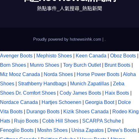
熱點事件_人氣搜尋_熱點新聞
Proudly powered by hotnewsinhk.com
|
.
Avenger Boots
|
Mephisto Shoes
|
Keen Canada
|
Oboz Boots
|
Born Shoes
|
Munro Shoes
|
Tory Burch Outlet
|
Brunt Boots
|
Miz Mooz Canada
|
Norda Shoes
|
Horse Power Boots
|
Aloha
Shoes
|
Strathberry Handbags
|
Munich Zapatillas
|
Zeba
Shoes
Dr. Comfort Shoes
|
Cody James Boots
|
Haix Boots
|
Nordace Canada
|
Hartjes Schoenen
|
Georgia Boot
|
Dolce
Vita Boots
|
Durango Boots
|
Kizik Shoes Canada
|
Rodeo King
Hats
|
Rujo Boots
|
Cobb Hill Shoes
|
SCARPA Schuhe
|
Fenoglio Boots
|
Moshn Shoes
|
Unisa Zapatos
|
Drew's Boots
|