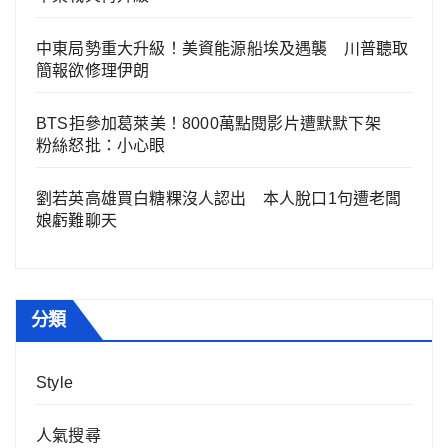
中東局勢重大升級！美資能源船埃及遇襲 川普聽取
簡報欲修理伊朗
BTS拒參加葛萊美！8000萬點閱影片遭默默下架
粉絲怒批：小心眼
劉若英高雄買白糖粿沒人認出 本人脫口1句遭老闆
娘虧難聊天
分類
Style
人氣搜尋