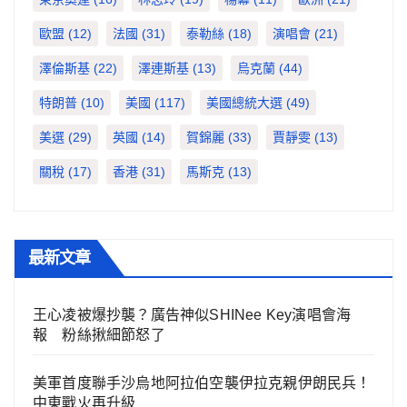
歐盟
(12)
法國
(31)
泰勒絲
(18)
演唱會
(21)
澤倫斯基
(22)
澤連斯基
(13)
烏克蘭
(44)
特朗普
(10)
美國
(117)
美國總統大選
(49)
美選
(29)
英國
(14)
賀錦麗
(33)
賈靜雯
(13)
關稅
(17)
香港
(31)
馬斯克
(13)
最新文章
王心凌被爆抄襲？廣告神似SHINee Key演唱會海
報 粉絲揪細節怒了
美軍首度聯手沙烏地阿拉伯空襲伊拉克親伊朗民兵！
中東戰火再升級