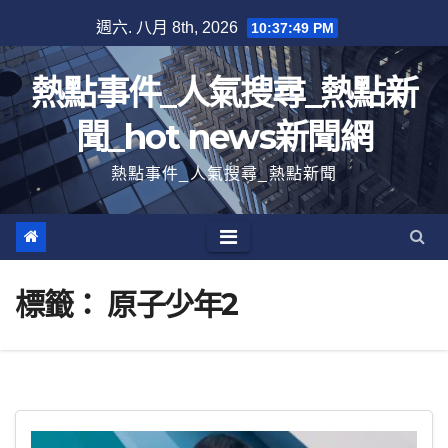
跳
週六. 八月 8th, 2026
10:37:50 PM
至
內
熱點事件_人氣搜尋_熱點新
容
聞_hot news新聞網
熱點事件_人氣搜尋_熱點新聞
標籤：
原子少年2