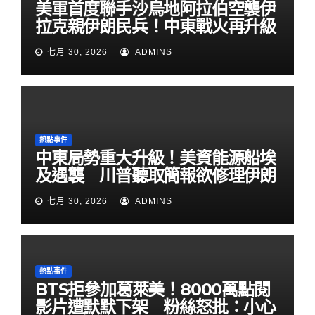
美軍首度聯手沙烏地阿拉伯空襲伊
拉克親伊朗民兵！中東戰火再升級
七月 30, 2026
ADMINS
熱點事件
中東局勢重大升級！美資能源船埃
及遇襲 川普聽取簡報欲修理伊朗
七月 30, 2026
ADMINS
熱點事件
BTS拒參加葛萊美！8000萬點閱
影片遭默默下架 粉絲怒批：小心