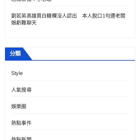
劉若英高雄買白糖粿沒人認出 本人脫口1句遭老闆
娘虧難聊天
分類
Style
人氣搜尋
娛樂圈
熱點事件
熱點新聞