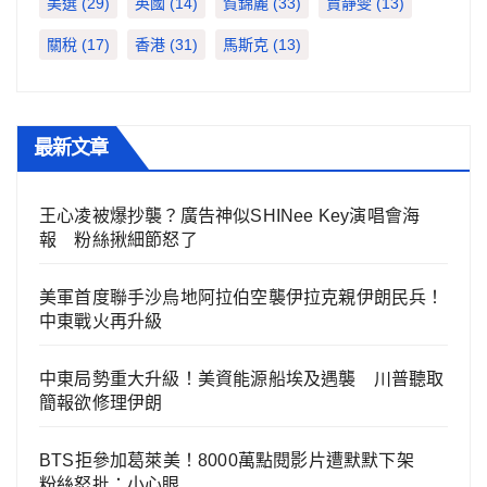
美選
(29)
英國
(14)
賀錦麗
(33)
賈靜雯
(13)
關稅
(17)
香港
(31)
馬斯克
(13)
最新文章
王心凌被爆抄襲？廣告神似SHINee Key演唱會海
報 粉絲揪細節怒了
美軍首度聯手沙烏地阿拉伯空襲伊拉克親伊朗民兵！
中東戰火再升級
中東局勢重大升級！美資能源船埃及遇襲 川普聽取
簡報欲修理伊朗
BTS拒參加葛萊美！8000萬點閱影片遭默默下架
粉絲怒批：小心眼