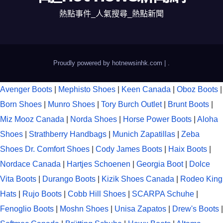
熱點事件_人氣搜尋_熱點新聞
Proudly powered by hotnewsinhk.com
|
.
Avenger Boots
|
Mephisto Shoes
|
Keen Canada
|
Oboz Boots
|
Born Shoes
|
Munro Shoes
|
Tory Burch Outlet
|
Brunt Boots
|
Miz Mooz Canada
|
Norda Shoes
|
Horse Power Boots
|
Aloha
Shoes
|
Strathberry Handbags
|
Munich Zapatillas
|
Zeba
Shoes
Dr. Comfort Shoes
|
Cody James Boots
|
Haix Boots
|
Nordace Canada
|
Hartjes Schoenen
|
Georgia Boot
|
Dolce
Vita Boots
|
Durango Boots
|
Kizik Shoes Canada
|
Rodeo King
Hats
|
Rujo Boots
|
Cobb Hill Shoes
|
SCARPA Schuhe
|
Fenoglio Boots
|
Moshn Shoes
|
Unisa Zapatos
|
Drew's Boots
|