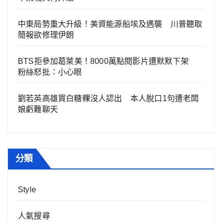
中東局勢重大升級！美資能源船埃及遇襲 川普聽取
簡報欲修理伊朗
BTS拒參加葛萊美！8000萬點閱影片遭默默下架
粉絲怒批：小心眼
劉若英高雄買白糖粿沒人認出 本人脫口1句遭老闆
娘虧難聊天
分類
Style
人氣搜尋