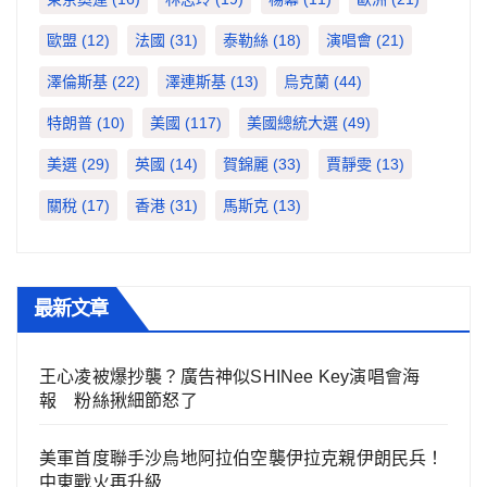
歐盟
(12)
法國
(31)
泰勒絲
(18)
演唱會
(21)
澤倫斯基
(22)
澤連斯基
(13)
烏克蘭
(44)
特朗普
(10)
美國
(117)
美國總統大選
(49)
美選
(29)
英國
(14)
賀錦麗
(33)
賈靜雯
(13)
關稅
(17)
香港
(31)
馬斯克
(13)
最新文章
王心凌被爆抄襲？廣告神似SHINee Key演唱會海
報 粉絲揪細節怒了
美軍首度聯手沙烏地阿拉伯空襲伊拉克親伊朗民兵！
中東戰火再升級