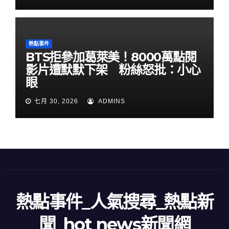
熱點事件
BTS拒參加葛萊美！8000萬點閱
影片遭默默下架 粉絲怒批：小心
眼
七月 30, 2026
ADMINS
熱點事件_人氣搜尋_熱點新
聞_hot news新聞網