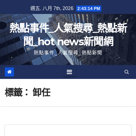
跳
週五. 八月 7th, 2026
2:43:14 PM
至
內
熱點事件_人氣搜尋_熱點新
容
聞_hot news新聞網
熱點事件_人氣搜尋_熱點新聞
標籤：
卸任