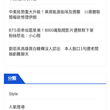
中東局勢重大升級！美資能源船埃及遇襲 川普聽取
簡報欲修理伊朗
BTS拒參加葛萊美！8000萬點閱影片遭默默下架
粉絲怒批：小心眼
劉若英高雄買白糖粿沒人認出 本人脫口1句遭老闆
娘虧難聊天
分類
Style
人氣搜尋