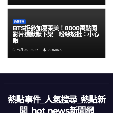
熱點事件
BTS拒參加葛萊美！8000萬點閱
影片遭默默下架 粉絲怒批：小心
眼
七月 30, 2026
ADMINS
熱點事件_人氣搜尋_熱點新
聞_hot news新聞網