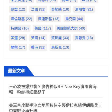
歐盟
(12)
法國
(31)
泰勒絲
(18)
演唱會
(21)
澤倫斯基
(22)
澤連斯基
(13)
烏克蘭
(44)
特朗普
(10)
美國
(117)
美國總統大選
(49)
美選
(29)
英國
(14)
賀錦麗
(33)
賈靜雯
(13)
關稅
(17)
香港
(31)
馬斯克
(13)
最新文章
王心凌被爆抄襲？廣告神似SHINee Key演唱會海
報 粉絲揪細節怒了
美軍首度聯手沙烏地阿拉伯空襲伊拉克親伊朗民兵！
中東戰火再升級