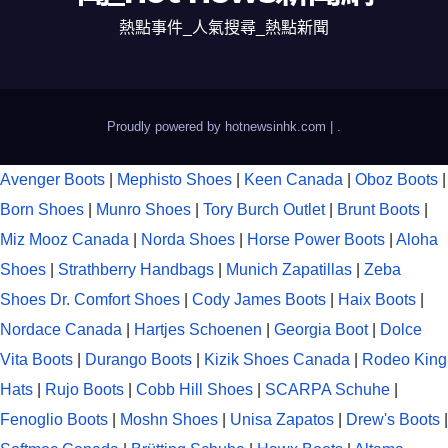
熱點事件_人氣搜尋_熱點新聞
Proudly powered by hotnewsinhk.com
|
.
Avenger Boots
|
Mephisto Shoes
|
Keen Canada
|
Oboz Boots
|
Born Shoes
|
Munro Shoes
|
Tory Burch Outlet
|
Brunt Boots
|
Miz Mooz Canada
|
Norda Shoes
|
Horse Power Boots
|
Aloha
Shoes
|
Strathberry Handbags
|
Munich Zapatillas
|
Zeba
Shoes
Dr. Comfort Shoes
|
Cody James Boots
|
Haix Boots
|
Nordace Canada
|
Hartjes Schoenen
|
Georgia Boot
|
Dolce
Vita Boots
|
Durango Boots
|
Kizik Shoes Canada
|
Rodeo King
Hats
|
Rujo Boots
|
Cobb Hill Shoes
|
SCARPA Schuhe
|
Fenoglio Boots
|
Moshn Shoes
|
Unisa Zapatos
|
Drew's Boots
|