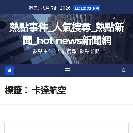
跳
週五. 八月 7th, 2026
11:12:31 PM
至
內
熱點事件_人氣搜尋_熱點新
容
聞_hot news新聞網
熱點事件_人氣搜尋_熱點新聞
標籤：
卡達航空