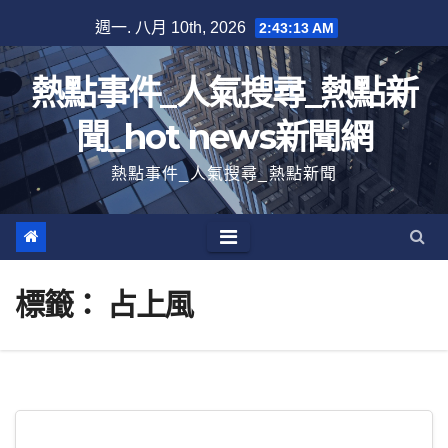
跳
週一. 八月 10th, 2026
2:43:14 AM
至
內
熱點事件_人氣搜尋_熱點新
容
聞_hot news新聞網
熱點事件_人氣搜尋_熱點新聞
標籤：
占上風