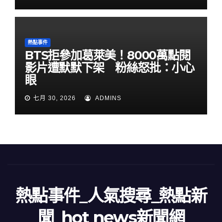
熱點事件
BTS拒參加葛萊美！8000萬點閱
影片遭默默下架 粉絲怒批：小心
眼
七月 30, 2026
ADMINS
熱點事件_人氣搜尋_熱點新
聞_hot news新聞網