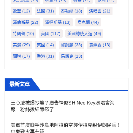
歐盟
(12)
法國
(31)
泰勒絲
(18)
演唱會
(21)
澤倫斯基
(22)
澤連斯基
(13)
烏克蘭
(44)
特朗普
(10)
美國
(117)
美國總統大選
(49)
美選
(29)
英國
(14)
賀錦麗
(33)
賈靜雯
(13)
關稅
(17)
香港
(31)
馬斯克
(13)
最新文章
王心凌被爆抄襲？廣告神似SHINee Key演唱會海
報 粉絲揪細節怒了
美軍首度聯手沙烏地阿拉伯空襲伊拉克親伊朗民兵！
中東戰火再升級