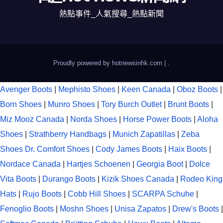
熱點事件_人氣搜尋_熱點新聞
Proudly powered by hotnewsinhk.com
|
.
Avenger Boots
|
Mephisto Shoes
|
Keen Canada
|
Oboz Boots
|
Born Shoes
|
Munro Shoes
|
Tory Burch Outlet
|
Brunt Boots
|
Miz Mooz Canada
|
Norda Shoes
|
Horse Power Boots
|
Aloha
Shoes
|
Strathberry Handbags
|
Munich Zapatillas
|
Zeba
Shoes
Dr. Comfort Shoes
|
Cody James Boots
|
Haix Boots
|
Nordace Canada
|
Hartjes Schoenen
|
Georgia Boot
|
Dolce
Vita Boots
|
Durango Boots
|
Kizik Shoes Canada
|
Rodeo King
Hats
|
Rujo Boots
|
Cobb Hill Shoes
|
SCARPA Schuhe
|
Fenoglio Boots
|
Moshn Shoes
|
Unisa Zapatos
|
Drew's Boots
|