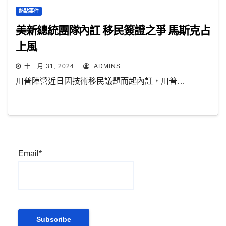
熱點事件
美新總統團隊內訌 移民簽證之爭 馬斯克占
上風
十二月 31, 2024
ADMINS
川普陣營近日因技術移民議題而起內訌，川普…
Email*