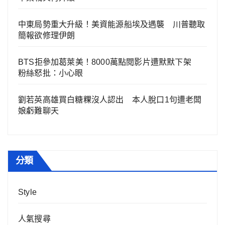
中東局勢重大升級！美資能源船埃及遇襲 川普聽取
簡報欲修理伊朗
BTS拒參加葛萊美！8000萬點閱影片遭默默下架
粉絲怒批：小心眼
劉若英高雄買白糖粿沒人認出 本人脫口1句遭老闆
娘虧難聊天
分類
Style
人氣搜尋