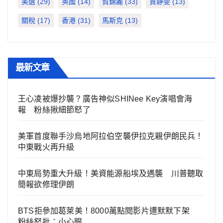
美選
(29)
英國
(14)
賀錦麗
(33)
賈靜雯
(13)
關稅
(17)
香港
(31)
馬斯克
(13)
最新文章
王心凌被爆抄襲？廣告神似SHINee Key演唱會海
報 粉絲揪細節怒了
美軍首度聯手沙烏地阿拉伯空襲伊拉克親伊朗民兵！
中東戰火再升級
中東局勢重大升級！美資能源船埃及遇襲 川普聽取
簡報欲修理伊朗
BTS拒參加葛萊美！8000萬點閱影片遭默默下架
粉絲怒批：小心眼