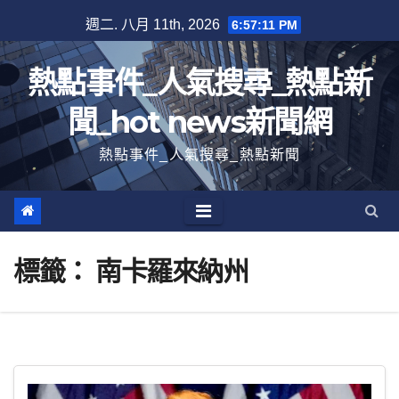
跳
週二. 八月 11th, 2026
6:57:12 PM
至
內
熱點事件_人氣搜尋_熱點新
容
聞_hot news新聞網
熱點事件_人氣搜尋_熱點新聞
標籤：
南卡羅來納州