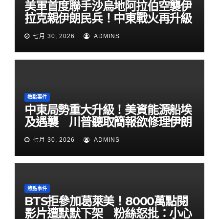
美軍首度聯手沙烏地阿拉伯空襲伊
拉克親伊朗民兵！中東戰火再升級
七月 30, 2026
ADMINS
熱點事件
中東局勢重大升級！美資能源船埃
及遇襲 川普聽取簡報欲修理伊朗
七月 30, 2026
ADMINS
熱點事件
BTS拒參加葛萊美！8000萬點閱
影片遭默默下架 粉絲怒批：小心