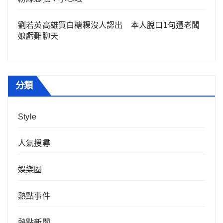
劉若英高雄買白糖粿沒人認出 本人脫口1句遭老闆
娘虧難聊天
分類
Style
人氣搜尋
娛樂圈
熱點事件
熱點新聞