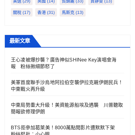
美選
(29)
英國
(14)
賀錦麗
(33)
賈靜雯
(13)
關稅
(17)
香港
(31)
馬斯克
(13)
最新文章
王心凌被爆抄襲？廣告神似SHINee Key演唱會海
報 粉絲揪細節怒了
美軍首度聯手沙烏地阿拉伯空襲伊拉克親伊朗民兵！
中東戰火再升級
中東局勢重大升級！美資能源船埃及遇襲 川普聽取
簡報欲修理伊朗
BTS拒參加葛萊美！8000萬點閱影片遭默默下架
粉絲怒批：小心眼