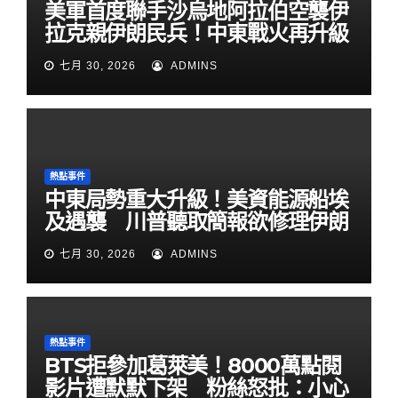
美軍首度聯手沙烏地阿拉伯空襲伊
拉克親伊朗民兵！中東戰火再升級
七月 30, 2026
ADMINS
熱點事件
中東局勢重大升級！美資能源船埃
及遇襲 川普聽取簡報欲修理伊朗
七月 30, 2026
ADMINS
熱點事件
BTS拒參加葛萊美！8000萬點閱
影片遭默默下架 粉絲怒批：小心