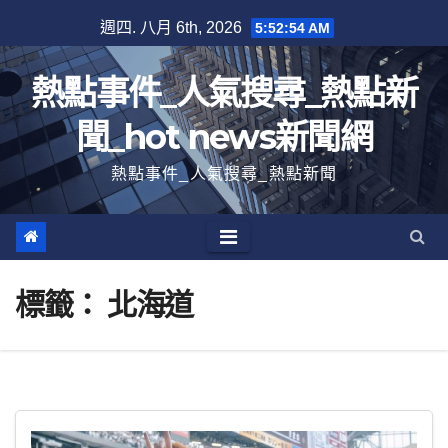
跳
週四. 八月 6th, 2026
5:52:54 AM
至
內
熱點事件_人氣搜尋_熱點新
容
聞_hot news新聞網
熱點事件_人氣搜尋_熱點新聞
標籤：
北海道