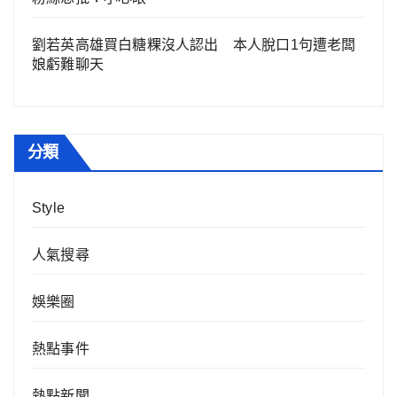
劉若英高雄買白糖粿沒人認出 本人脫口1句遭老闆
娘虧難聊天
分類
Style
人氣搜尋
娛樂圈
熱點事件
熱點新聞