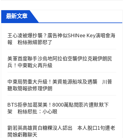
最新文章
王心凌被爆抄襲？廣告神似SHINee Key演唱會海
報 粉絲揪細節怒了
美軍首度聯手沙烏地阿拉伯空襲伊拉克親伊朗民
兵！中東戰火再升級
中東局勢重大升級！美資能源船埃及遇襲 川普
聽取簡報欲修理伊朗
BTS拒參加葛萊美！8000萬點閱影片遭默默下
架 粉絲怒批：小心眼
劉若英高雄買白糖粿沒人認出 本人脫口1句遭老
闆娘虧難聊天