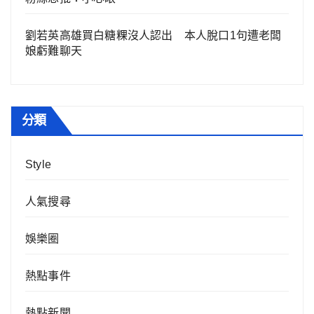
劉若英高雄買白糖粿沒人認出 本人脫口1句遭老闆
娘虧難聊天
分類
Style
人氣搜尋
娛樂圈
熱點事件
熱點新聞