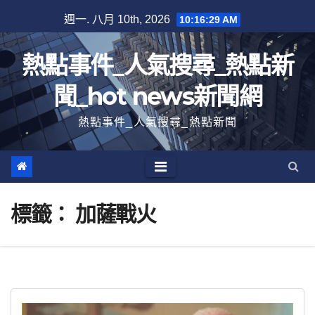
跳
週一. 八月 10th, 2026
10:16:29 AM
至
內
熱點事件_人氣搜尋_熱點新
容
聞_hot news新聞網
熱點事件_人氣搜尋_熱點新聞
標籤：
加薩戰火