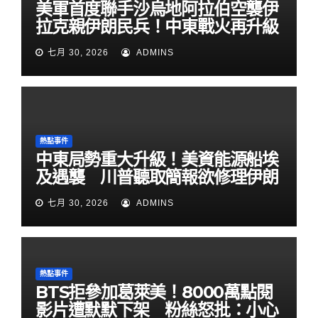
美軍首度聯手沙烏地阿拉伯空襲伊
拉克親伊朗民兵！中東戰火再升級
七月 30, 2026
ADMINS
熱點事件
中東局勢重大升級！美資能源船埃
及遇襲 川普聽取簡報欲修理伊朗
七月 30, 2026
ADMINS
熱點事件
BTS拒參加葛萊美！8000萬點閱
影片遭默默下架 粉絲怒批：小心