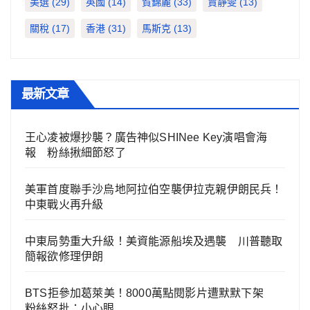
美選
(29)
英國
(14)
賀錦麗
(33)
賈靜雯
(13)
關稅
(17)
香港
(31)
馬斯克
(13)
最新文章
王心凌被爆抄襲？廣告神似SHINee Key演唱會海
報 粉絲揪細節怒了
美軍首度聯手沙烏地阿拉伯空襲伊拉克親伊朗民兵！
中東戰火再升級
中東局勢重大升級！美資能源船埃及遇襲 川普聽取
簡報欲修理伊朗
BTS拒參加葛萊美！8000萬點閱影片遭默默下架
粉絲怒批：小心眼