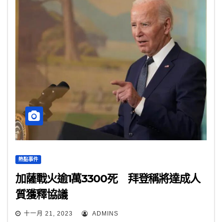
熱點事件
加薩戰火逾1萬3300死 拜登稱將達成人
質獲釋協議
十一月 21, 2023
ADMINS