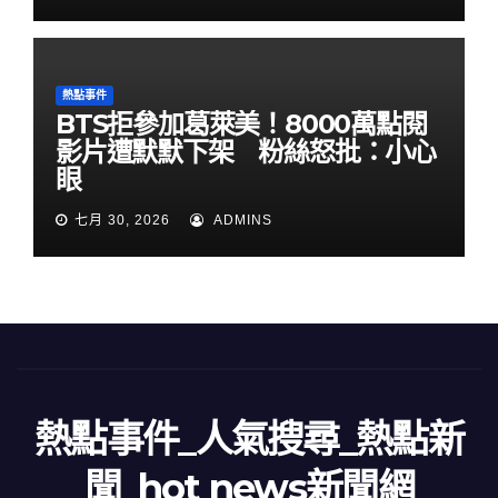
熱點事件
BTS拒參加葛萊美！8000萬點閱
影片遭默默下架 粉絲怒批：小心
眼
七月 30, 2026
ADMINS
熱點事件_人氣搜尋_熱點新
聞_hot news新聞網