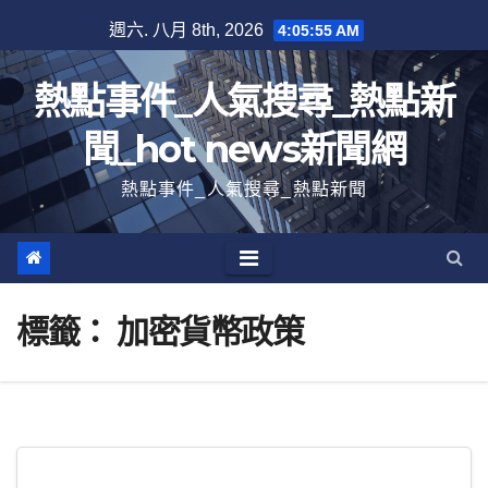
跳
週六. 八月 8th, 2026
4:05:55 AM
至
內
熱點事件_人氣搜尋_熱點新
容
聞_hot news新聞網
熱點事件_人氣搜尋_熱點新聞
標籤：
加密貨幣政策