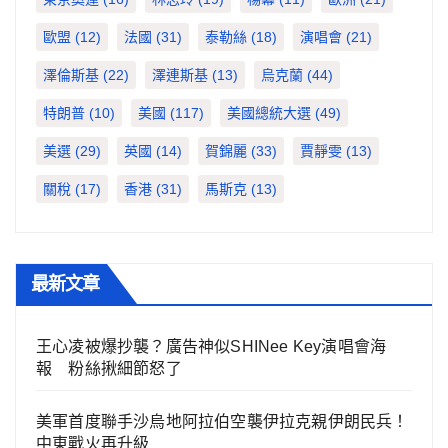
歐盟
(12)
法國
(31)
泰勒絲
(18)
演唱會
(21)
澤倫斯基
(22)
澤連斯基
(13)
烏克蘭
(44)
特朗普
(10)
美國
(117)
美國總統大選
(49)
美選
(29)
英國
(14)
賀錦麗
(33)
賈靜雯
(13)
關稅
(17)
香港
(31)
馬斯克
(13)
最新文章
王心凌被爆抄襲？廣告神似SHINee Key演唱會海
報 粉絲揪細節怒了
美軍首度聯手沙烏地阿拉伯空襲伊拉克親伊朗民兵！
中東戰火再升級