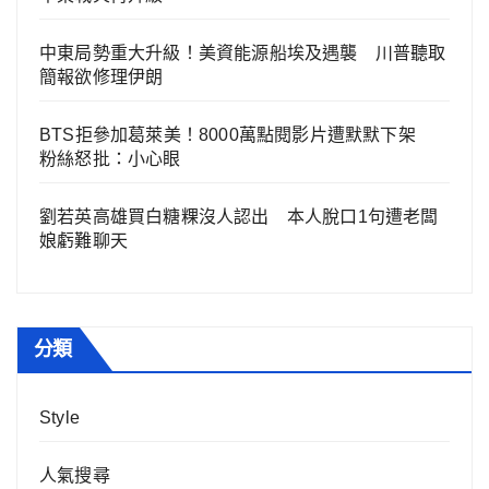
中東局勢重大升級！美資能源船埃及遇襲 川普聽取
簡報欲修理伊朗
BTS拒參加葛萊美！8000萬點閱影片遭默默下架
粉絲怒批：小心眼
劉若英高雄買白糖粿沒人認出 本人脫口1句遭老闆
娘虧難聊天
分類
Style
人氣搜尋