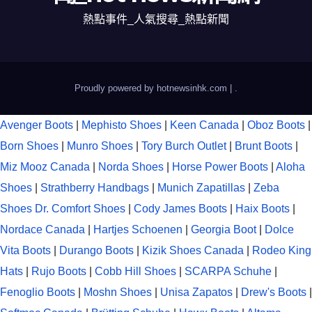
熱點事件_人氣搜尋_熱點新聞
Proudly powered by hotnewsinhk.com
|
.
Avenger Boots
|
Mephisto Shoes
|
Keen Canada
|
Oboz Boots
|
Born Shoes
|
Munro Shoes
|
Tory Burch Outlet
|
Brunt Boots
|
Miz Mooz Canada
|
Norda Shoes
|
Horse Power Boots
|
Aloha
Shoes
|
Strathberry Handbags
|
Munich Zapatillas
|
Zeba
Shoes
Dr. Comfort Shoes
|
Cody James Boots
|
Haix Boots
|
Nordace Canada
|
Hartjes Schoenen
|
Georgia Boot
|
Dolce
Vita Boots
|
Durango Boots
|
Kizik Shoes Canada
|
Rodeo King
Hats
|
Rujo Boots
|
Cobb Hill Shoes
|
SCARPA Schuhe
|
Fenoglio Boots
|
Moshn Shoes
|
Unisa Zapatos
|
Drew's Boots
|