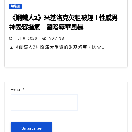
娛樂圈
《鋼鐵人2》米基洛克欠租被趕！性感男
神毀容過氣 曾陷辱華風暴
一月 6, 2026
ADMINS
▲《鋼鐵人2》飾演大反派的米基洛克，因欠…
Email*