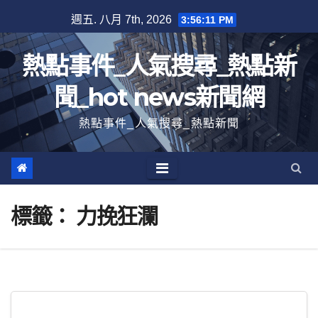
跳
週五. 八月 7th, 2026
3:56:11 PM
至
內
熱點事件_人氣搜尋_熱點新
容
聞_hot news新聞網
熱點事件_人氣搜尋_熱點新聞
標籤：
力挽狂瀾