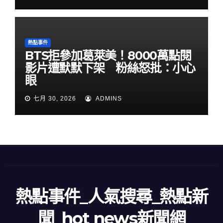
熱點事件
BTS拒參加葛萊美！8000萬點閱
影片遭默默下架 粉絲怒批：小心
眼
七月 30, 2026
ADMINS
熱點事件_人氣搜尋_熱點新
聞_hot news新聞網