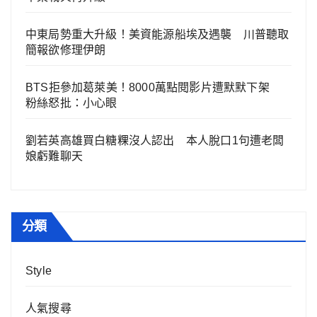
中東局勢重大升級！美資能源船埃及遇襲 川普聽取
簡報欲修理伊朗
BTS拒參加葛萊美！8000萬點閱影片遭默默下架
粉絲怒批：小心眼
劉若英高雄買白糖粿沒人認出 本人脫口1句遭老闆
娘虧難聊天
分類
Style
人氣搜尋