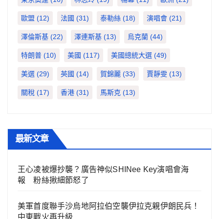
歐盟
(12)
法國
(31)
泰勒絲
(18)
演唱會
(21)
澤倫斯基
(22)
澤連斯基
(13)
烏克蘭
(44)
特朗普
(10)
美國
(117)
美國總統大選
(49)
美選
(29)
英國
(14)
賀錦麗
(33)
賈靜雯
(13)
關稅
(17)
香港
(31)
馬斯克
(13)
最新文章
王心凌被爆抄襲？廣告神似SHINee Key演唱會海
報 粉絲揪細節怒了
美軍首度聯手沙烏地阿拉伯空襲伊拉克親伊朗民兵！
中東戰火再升級