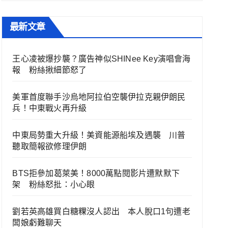
最新文章
王心凌被爆抄襲？廣告神似SHINee Key演唱會海
報 粉絲揪細節怒了
美軍首度聯手沙烏地阿拉伯空襲伊拉克親伊朗民
兵！中東戰火再升級
中東局勢重大升級！美資能源船埃及遇襲 川普
聽取簡報欲修理伊朗
BTS拒參加葛萊美！8000萬點閱影片遭默默下
架 粉絲怒批：小心眼
劉若英高雄買白糖粿沒人認出 本人脫口1句遭老
闆娘虧難聊天