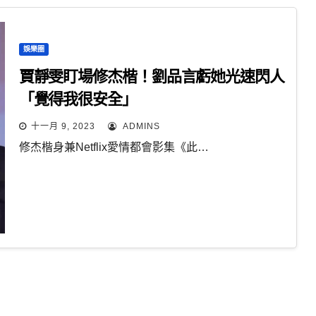
娛樂圈
賈靜雯盯場修杰楷！劉品言虧她光速閃人
「覺得我很安全」
十一月 9, 2023
ADMINS
修杰楷身兼Netflix愛情都會影集《此…