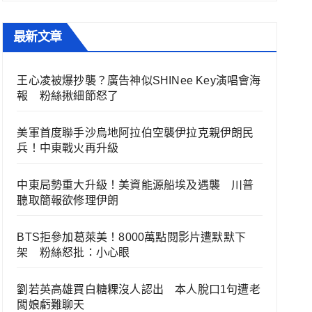
最新文章
王心凌被爆抄襲？廣告神似SHINee Key演唱會海
報 粉絲揪細節怒了
美軍首度聯手沙烏地阿拉伯空襲伊拉克親伊朗民
兵！中東戰火再升級
中東局勢重大升級！美資能源船埃及遇襲 川普
聽取簡報欲修理伊朗
BTS拒參加葛萊美！8000萬點閱影片遭默默下
架 粉絲怒批：小心眼
劉若英高雄買白糖粿沒人認出 本人脫口1句遭老
闆娘虧難聊天