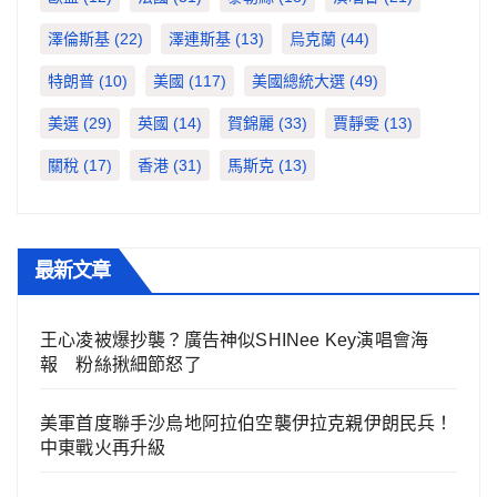
澤倫斯基
(22)
澤連斯基
(13)
烏克蘭
(44)
特朗普
(10)
美國
(117)
美國總統大選
(49)
美選
(29)
英國
(14)
賀錦麗
(33)
賈靜雯
(13)
關稅
(17)
香港
(31)
馬斯克
(13)
最新文章
王心凌被爆抄襲？廣告神似SHINee Key演唱會海
報 粉絲揪細節怒了
美軍首度聯手沙烏地阿拉伯空襲伊拉克親伊朗民兵！
中東戰火再升級