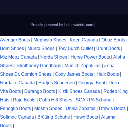
Proudly powered by hotnewsinhk.com
|
.
Avenger Boots
|
Mephisto Shoes
|
Keen Canada
|
Oboz Boots
|
Born Shoes
|
Munro Shoes
|
Tory Burch Outlet
|
Brunt Boots
|
Miz Mooz Canada
|
Norda Shoes
|
Horse Power Boots
|
Aloha
Shoes
|
Strathberry Handbags
|
Munich Zapatillas
|
Zeba
Shoes
Dr. Comfort Shoes
|
Cody James Boots
|
Haix Boots
|
Nordace Canada
|
Hartjes Schoenen
|
Georgia Boot
|
Dolce
Vita Boots
|
Durango Boots
|
Kizik Shoes Canada
|
Rodeo King
Hats
|
Rujo Boots
|
Cobb Hill Shoes
|
SCARPA Schuhe
|
Fenoglio Boots
|
Moshn Shoes
|
Unisa Zapatos
|
Drew's Boots
|
Softmoc Canada
|
Brütting Schuhe
|
Hawx Boots
|
Altama
Boots
|