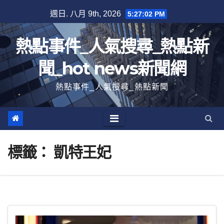
跳
週日. 八月 9th, 2026
5:27:03 PM
至
內
熱點事件_人氣搜尋_熱點新
容
聞_hot news新聞網
熱點事件_人氣搜尋_熱點新聞
標籤：
凱特王妃