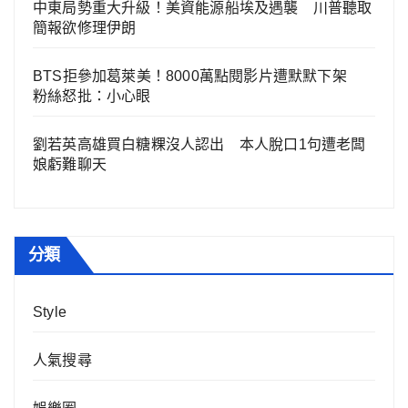
中東局勢重大升級！美資能源船埃及遇襲 川普聽取
簡報欲修理伊朗
BTS拒參加葛萊美！8000萬點閱影片遭默默下架
粉絲怒批：小心眼
劉若英高雄買白糖粿沒人認出 本人脫口1句遭老闆
娘虧難聊天
分類
Style
人氣搜尋