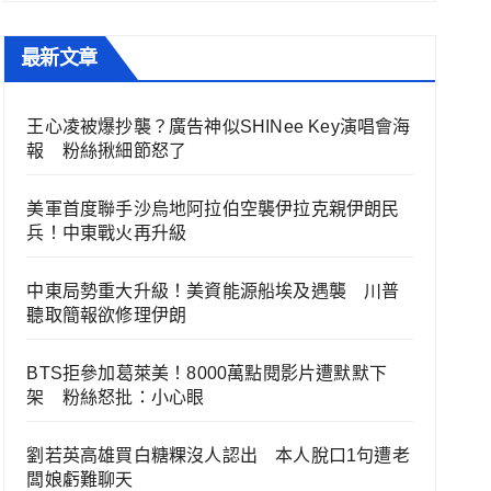
最新文章
王心凌被爆抄襲？廣告神似SHINee Key演唱會海
報 粉絲揪細節怒了
美軍首度聯手沙烏地阿拉伯空襲伊拉克親伊朗民
兵！中東戰火再升級
中東局勢重大升級！美資能源船埃及遇襲 川普
聽取簡報欲修理伊朗
BTS拒參加葛萊美！8000萬點閱影片遭默默下
架 粉絲怒批：小心眼
劉若英高雄買白糖粿沒人認出 本人脫口1句遭老
闆娘虧難聊天