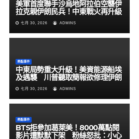
美軍首度聯手沙烏地阿拉伯空襲伊
拉克親伊朗民兵！中東戰火再升級
七月 30, 2026
ADMINS
熱點事件
中東局勢重大升級！美資能源船埃
及遇襲 川普聽取簡報欲修理伊朗
七月 30, 2026
ADMINS
熱點事件
BTS拒參加葛萊美！8000萬點閱
影片遭默默下架 粉絲怒批：小心