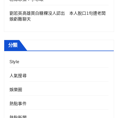
劉若英高雄買白糖粿沒人認出 本人脫口1句遭老闆
娘虧難聊天
分類
Style
人氣搜尋
娛樂圈
熱點事件
熱點新聞