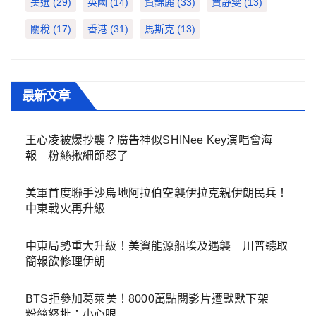
美選
(29)
英國
(14)
賀錦麗
(33)
賈靜雯
(13)
關稅
(17)
香港
(31)
馬斯克
(13)
最新文章
王心凌被爆抄襲？廣告神似SHINee Key演唱會海
報 粉絲揪細節怒了
美軍首度聯手沙烏地阿拉伯空襲伊拉克親伊朗民兵！
中東戰火再升級
中東局勢重大升級！美資能源船埃及遇襲 川普聽取
簡報欲修理伊朗
BTS拒參加葛萊美！8000萬點閱影片遭默默下架
粉絲怒批：小心眼