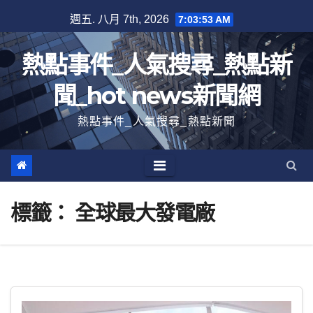
跳
週五. 八月 7th, 2026
7:03:54 AM
至
內
熱點事件_人氣搜尋_熱點新
容
聞_hot news新聞網
熱點事件_人氣搜尋_熱點新聞
標籤：
全球最大發電廠