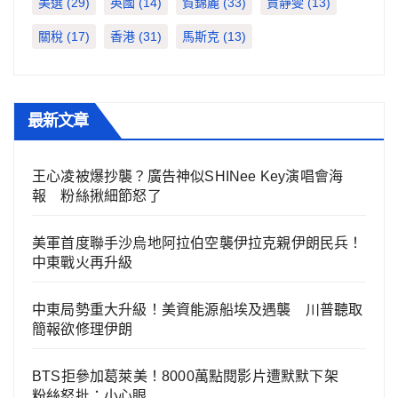
美選
(29)
英國
(14)
賀錦麗
(33)
賈靜雯
(13)
關稅
(17)
香港
(31)
馬斯克
(13)
最新文章
王心凌被爆抄襲？廣告神似SHINee Key演唱會海
報 粉絲揪細節怒了
美軍首度聯手沙烏地阿拉伯空襲伊拉克親伊朗民兵！
中東戰火再升級
中東局勢重大升級！美資能源船埃及遇襲 川普聽取
簡報欲修理伊朗
BTS拒參加葛萊美！8000萬點閱影片遭默默下架
粉絲怒批：小心眼