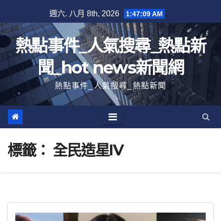
跳
週六. 八月 8th, 2026
1:47:10 AM
至
內
熱點事件_人氣搜尋_熱點新
容
聞_hot news新聞網
熱點事件_人氣搜尋_熱點新聞
標籤：
全民造星IV