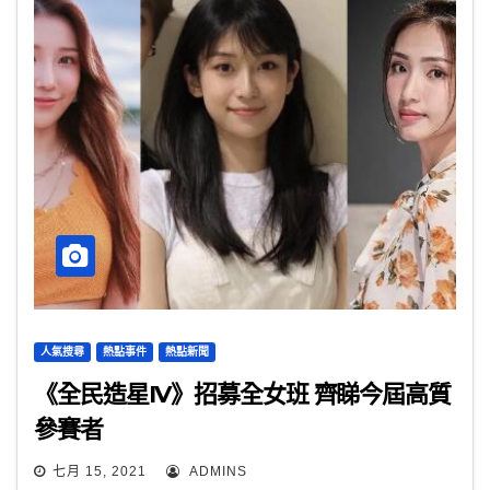
人氣搜尋
熱點事件
熱點新聞
《全民造星IV》招募全女班 齊睇今屆高質
參賽者
七月 15, 2021
ADMINS