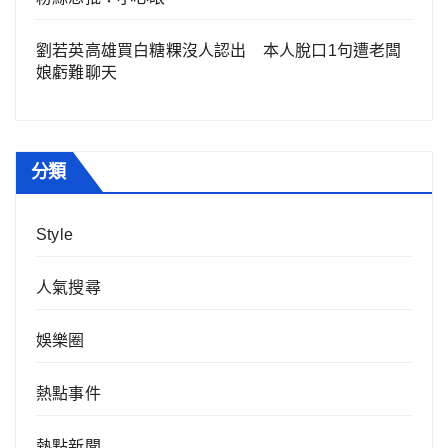
劉若英高雄買白糖粿沒人認出 本人脫口1句遭老闆
娘虧難聊天
分類
Style
人氣搜尋
娛樂圈
熱點事件
熱點新聞