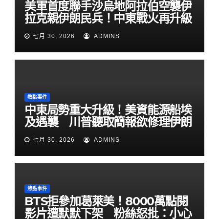
美軍首度聯手沙烏地阿拉伯空襲伊
拉克親伊朗民兵！中東戰火再升級
七月 30, 2026
ADMINS
熱點事件
中東局勢重大升級！美資能源船埃
及遇襲 川普聽取簡報欲修理伊朗
七月 30, 2026
ADMINS
熱點事件
BTS拒參加葛萊美！8000萬點閱
影片遭默默下架 粉絲怒批：小心