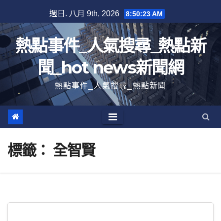
跳
週日. 八月 9th, 2026
8:50:24 AM
至
內
熱點事件_人氣搜尋_熱點新
容
聞_hot news新聞網
熱點事件_人氣搜尋_熱點新聞
標籤：
全智賢