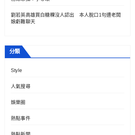
劉若英高雄買白糖粿沒人認出 本人脫口1句遭老闆
娘虧難聊天
分類
Style
人氣搜尋
娛樂圈
熱點事件
熱點新聞