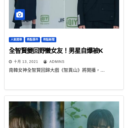
人氣搜尋
熱點事件
熱點新聞
全智賢變回野蠻女友！男星自爆被K
十月 13, 2021
ADMINS
南韓女神全智賢回歸大戲《智異山》將開播，…