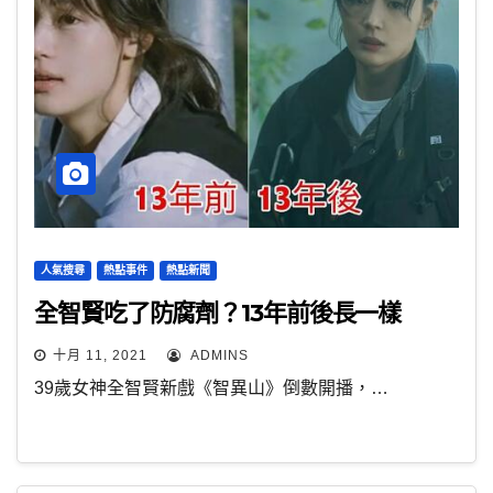
人氣搜尋
熱點事件
熱點新聞
全智賢吃了防腐劑？13年前後長一樣
十月 11, 2021
ADMINS
39歲女神全智賢新戲《智異山》倒數開播，…