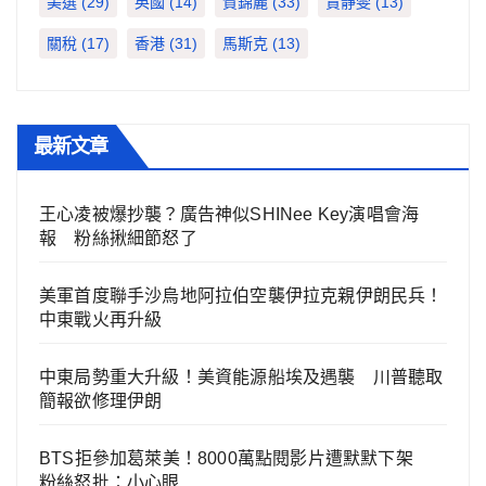
美選
(29)
英國
(14)
賀錦麗
(33)
賈靜雯
(13)
關稅
(17)
香港
(31)
馬斯克
(13)
最新文章
王心凌被爆抄襲？廣告神似SHINee Key演唱會海
報 粉絲揪細節怒了
美軍首度聯手沙烏地阿拉伯空襲伊拉克親伊朗民兵！
中東戰火再升級
中東局勢重大升級！美資能源船埃及遇襲 川普聽取
簡報欲修理伊朗
BTS拒參加葛萊美！8000萬點閱影片遭默默下架
粉絲怒批：小心眼