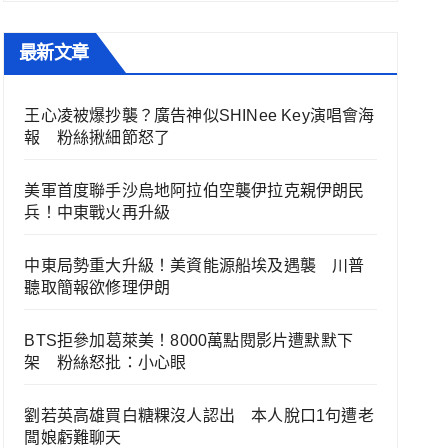
最新文章
王心凌被爆抄襲？廣告神似SHINee Key演唱會海
報 粉絲揪細節怒了
美軍首度聯手沙烏地阿拉伯空襲伊拉克親伊朗民
兵！中東戰火再升級
中東局勢重大升級！美資能源船埃及遇襲 川普
聽取簡報欲修理伊朗
BTS拒參加葛萊美！8000萬點閱影片遭默默下
架 粉絲怒批：小心眼
劉若英高雄買白糖粿沒人認出 本人脫口1句遭老
闆娘虧難聊天