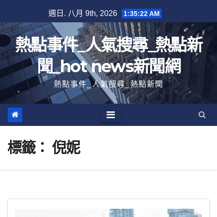
跳
週日. 八月 9th, 2026
1:35:23 AM
至
內
熱點事件_人氣搜尋_熱點新
容
聞_hot news新聞網
熱點事件_人氣搜尋_熱點新聞
標籤：
倪妮