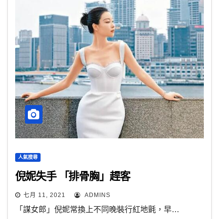
人氣搜尋
倪妮失手 「排骨胸」趕客
七月 11, 2021
ADMINS
「謀女郎」倪妮常換上不同晚裝行紅地氈，早…