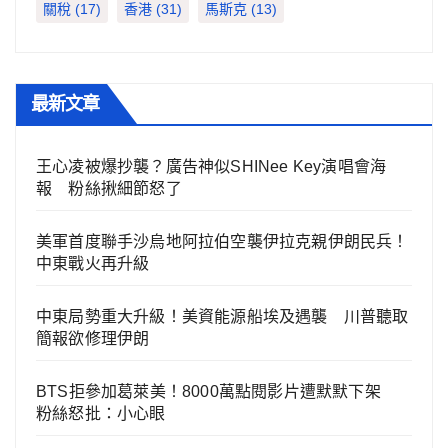
關稅
(17)
香港
(31)
馬斯克
(13)
最新文章
王心凌被爆抄襲？廣告神似SHINee Key演唱會海
報 粉絲揪細節怒了
美軍首度聯手沙烏地阿拉伯空襲伊拉克親伊朗民兵！
中東戰火再升級
中東局勢重大升級！美資能源船埃及遇襲 川普聽取
簡報欲修理伊朗
BTS拒參加葛萊美！8000萬點閱影片遭默默下架
粉絲怒批：小心眼