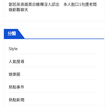
劉若英高雄買白糖粿沒人認出 本人脫口1句遭老闆
娘虧難聊天
分類
Style
人氣搜尋
娛樂圈
熱點事件
熱點新聞