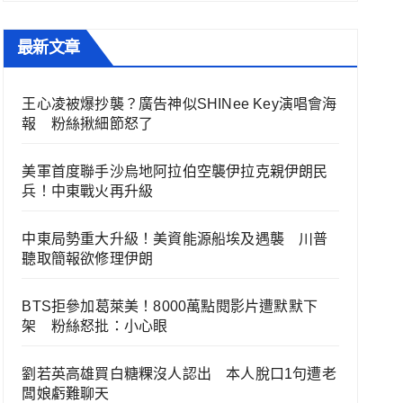
最新文章
王心凌被爆抄襲？廣告神似SHINee Key演唱會海
報 粉絲揪細節怒了
美軍首度聯手沙烏地阿拉伯空襲伊拉克親伊朗民
兵！中東戰火再升級
中東局勢重大升級！美資能源船埃及遇襲 川普
聽取簡報欲修理伊朗
BTS拒參加葛萊美！8000萬點閱影片遭默默下
架 粉絲怒批：小心眼
劉若英高雄買白糖粿沒人認出 本人脫口1句遭老
闆娘虧難聊天