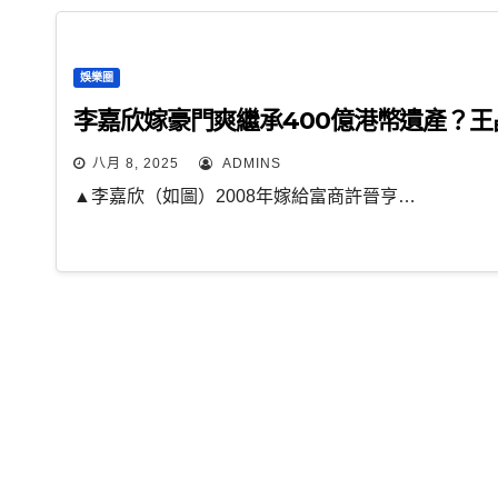
娛樂圈
李嘉欣嫁豪門爽繼承400億港幣遺產？王
八月 8, 2025
ADMINS
▲李嘉欣（如圖）2008年嫁給富商許晉亨…