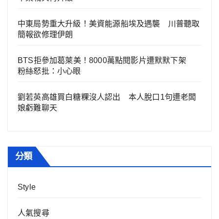
中東局勢重大升級！美資能源船埃及遇襲 川普聽取
簡報欲修理伊朗
BTS拒參加葛萊美！8000萬點閱影片遭默默下架
粉絲怒批：小心眼
劉若英高雄買白糖粿沒人認出 本人脫口1句遭老闆
娘虧難聊天
分類
Style
人氣搜尋