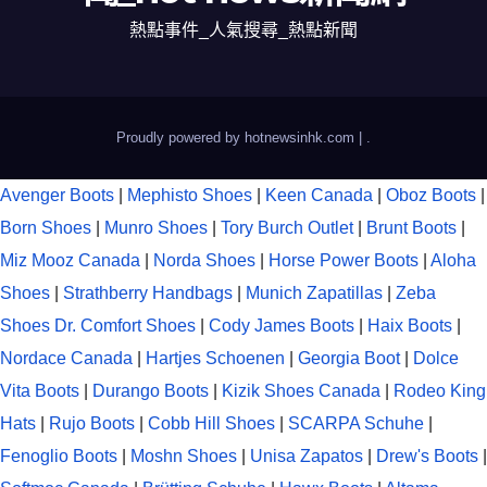
熱點事件_人氣搜尋_熱點新聞
Proudly powered by hotnewsinhk.com
|
.
Avenger Boots
|
Mephisto Shoes
|
Keen Canada
|
Oboz Boots
|
Born Shoes
|
Munro Shoes
|
Tory Burch Outlet
|
Brunt Boots
|
Miz Mooz Canada
|
Norda Shoes
|
Horse Power Boots
|
Aloha
Shoes
|
Strathberry Handbags
|
Munich Zapatillas
|
Zeba
Shoes
Dr. Comfort Shoes
|
Cody James Boots
|
Haix Boots
|
Nordace Canada
|
Hartjes Schoenen
|
Georgia Boot
|
Dolce
Vita Boots
|
Durango Boots
|
Kizik Shoes Canada
|
Rodeo King
Hats
|
Rujo Boots
|
Cobb Hill Shoes
|
SCARPA Schuhe
|
Fenoglio Boots
|
Moshn Shoes
|
Unisa Zapatos
|
Drew's Boots
|