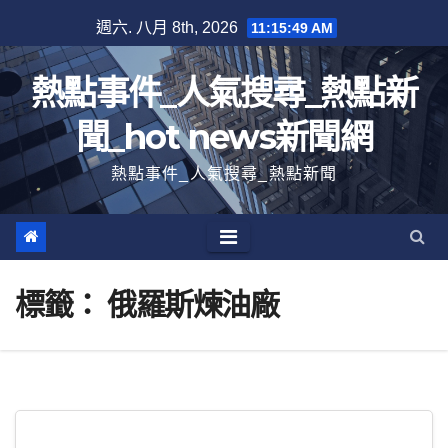
跳
週六. 八月 8th, 2026
11:15:50 AM
至
內
熱點事件_人氣搜尋_熱點新
容
聞_hot news新聞網
熱點事件_人氣搜尋_熱點新聞
標籤：
俄羅斯煉油廠