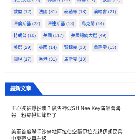
歐盟
(12)
法國
(31)
泰勒絲
(18)
演唱會
(21)
澤倫斯基
(22)
澤連斯基
(13)
烏克蘭
(44)
特朗普
(10)
美國
(117)
美國總統大選
(49)
美選
(29)
英國
(14)
賀錦麗
(33)
賈靜雯
(13)
關稅
(17)
香港
(31)
馬斯克
(13)
最新文章
王心凌被爆抄襲？廣告神似SHINee Key演唱會海
報 粉絲揪細節怒了
美軍首度聯手沙烏地阿拉伯空襲伊拉克親伊朗民兵！
中東戰火再升級