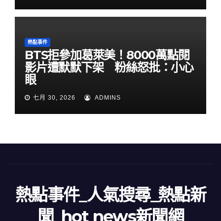
熱點事件
BTS拒參加葛萊美！8000萬點閱
影片遭默默下架 粉絲怒批：小心
眼
七月 30, 2026
ADMINS
熱點事件_人氣搜尋_熱點新
聞_hot news新聞網