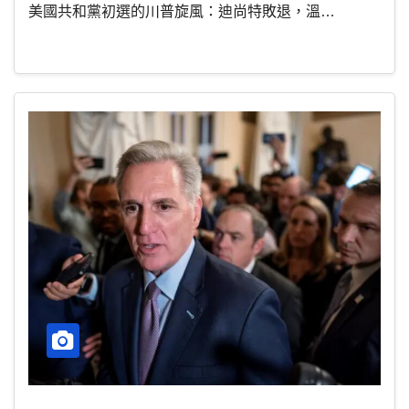
美國共和黨初選的川普旋風：迪尚特敗退，溫…