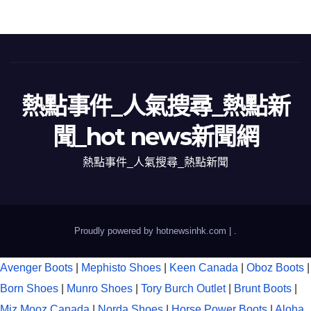
熱點事件_人氣搜尋_熱點新
聞_hot news新聞網
熱點事件_人氣搜尋_熱點新聞
Proudly powered by hotnewsinhk.com
|
.
Avenger Boots
|
Mephisto Shoes
|
Keen Canada
|
Oboz Boots
|
Born Shoes
|
Munro Shoes
|
Tory Burch Outlet
|
Brunt Boots
|
Miz Mooz Canada
|
Norda Shoes
|
Horse Power Boots
|
Aloha