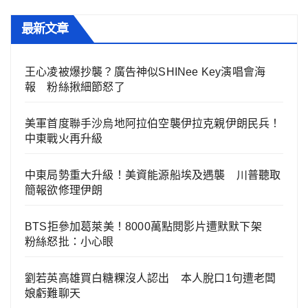
最新文章
王心凌被爆抄襲？廣告神似SHINee Key演唱會海
報 粉絲揪細節怒了
美軍首度聯手沙烏地阿拉伯空襲伊拉克親伊朗民兵！
中東戰火再升級
中東局勢重大升級！美資能源船埃及遇襲 川普聽取
簡報欲修理伊朗
BTS拒參加葛萊美！8000萬點閱影片遭默默下架
粉絲怒批：小心眼
劉若英高雄買白糖粿沒人認出 本人脫口1句遭老闆
娘虧難聊天