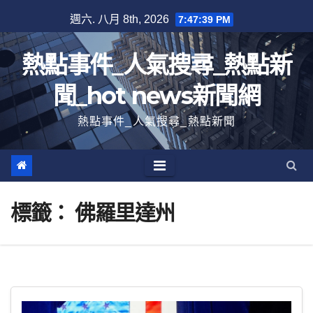
跳
週六. 八月 8th, 2026
7:47:41 PM
至
內
熱點事件_人氣搜尋_熱點新
容
聞_hot news新聞網
熱點事件_人氣搜尋_熱點新聞
標籤：
佛羅里達州