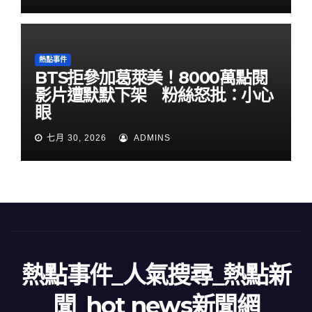
熱點事件
BTS拒參加葛萊美！8000萬點閱
影片遭默默下架 粉絲怒批：小心
眼
七月 30, 2026
ADMINS
熱點事件_人氣搜尋_熱點新
聞_hot news新聞網