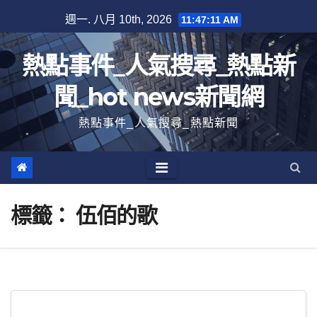
跳
週一. 八月 10th, 2026
11:47:11 AM
至
內
熱點事件_人氣搜尋_熱點新
容
聞_hot news新聞網
熱點事件_人氣搜尋_熱點新聞
標籤：
伍佰的歌