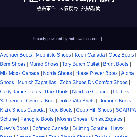
熱點事件_人氣搜尋_熱點新聞
Proudly powered by hotnewsinhk.com
|
.
Avenger Boots
|
Mephisto Shoes
|
Keen Canada
|
Oboz Boots
|
Born Shoes
|
Munro Shoes
|
Tory Burch Outlet
|
Brunt Boots
|
Miz Mooz Canada
|
Norda Shoes
|
Horse Power Boots
|
Aloha
Shoes
|
Munich Zapatillas
|
Zeba Shoes
Dr. Comfort Shoes
|
Cody James Boots
|
Haix Boots
|
Nordace Canada
|
Hartjes
Schoenen
|
Georgia Boot
|
Dolce Vita Boots
|
Durango Boots
|
Kizik Shoes Canada
|
Rujo Boots
|
Cobb Hill Shoes
|
SCARPA
Schuhe
|
Fenoglio Boots
|
Moshn Shoes
|
Unisa Zapatos
|
Drew's Boots
|
Softmoc Canada
|
Brütting Schuhe
|
Hawx