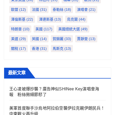
歐盟
(12)
法國
(31)
泰勒絲
(18)
演唱會
(21)
澤倫斯基
(22)
澤連斯基
(13)
烏克蘭
(44)
特朗普
(10)
美國
(117)
美國總統大選
(49)
美選
(29)
英國
(14)
賀錦麗
(33)
賈靜雯
(13)
關稅
(17)
香港
(31)
馬斯克
(13)
最新文章
王心凌被爆抄襲？廣告神似SHINee Key演唱會海
報 粉絲揪細節怒了
美軍首度聯手沙烏地阿拉伯空襲伊拉克親伊朗民兵！
中東戰火再升級