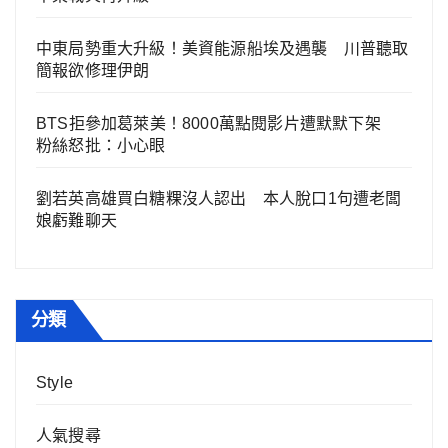
中東局勢重大升級！美資能源船埃及遇襲 川普聽取
簡報欲修理伊朗
BTS拒參加葛萊美！8000萬點閱影片遭默默下架
粉絲怒批：小心眼
劉若英高雄買白糖粿沒人認出 本人脫口1句遭老闆
娘虧難聊天
分類
Style
人氣搜尋