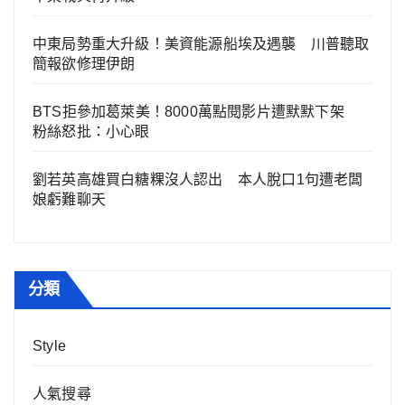
中東局勢重大升級！美資能源船埃及遇襲 川普聽取
簡報欲修理伊朗
BTS拒參加葛萊美！8000萬點閱影片遭默默下架
粉絲怒批：小心眼
劉若英高雄買白糖粿沒人認出 本人脫口1句遭老闆
娘虧難聊天
分類
Style
人氣搜尋