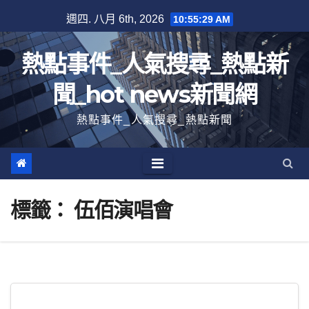
跳
週四. 八月 6th, 2026
10:55:29 AM
至
內
熱點事件_人氣搜尋_熱點新
容
聞_hot news新聞網
熱點事件_人氣搜尋_熱點新聞
標籤：
伍佰演唱會