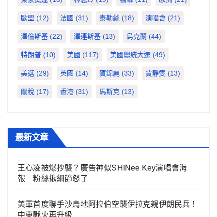
歐盟
(12)
法國
(31)
泰勒絲
(18)
演唱會
(21)
澤倫斯基
(22)
澤連斯基
(13)
烏克蘭
(44)
特朗普
(10)
美國
(117)
美國總統大選
(49)
美選
(29)
英國
(14)
賀錦麗
(33)
賈靜雯
(13)
關稅
(17)
香港
(31)
馬斯克
(13)
最新文章
王心凌被爆抄襲？廣告神似SHINee Key演唱會海
報 粉絲揪細節怒了
美軍首度聯手沙烏地阿拉伯空襲伊拉克親伊朗民兵！
中東戰火再升級