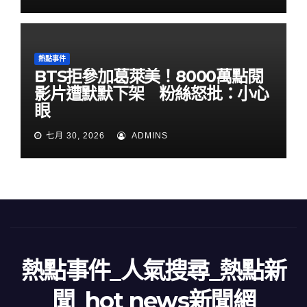
熱點事件
BTS拒參加葛萊美！8000萬點閱
影片遭默默下架 粉絲怒批：小心
眼
七月 30, 2026
ADMINS
熱點事件_人氣搜尋_熱點新
聞_hot news新聞網