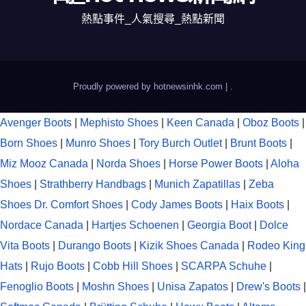
熱點事件_人氣搜尋_熱點新聞
Proudly powered by hotnewsinhk.com
|
.
Avenger Boots
|
Mephisto Shoes
|
Keen Canada
|
Oboz Boots
|
Born Shoes
|
Munro Shoes
|
Tory Burch Outlet
|
Brunt Boots
|
Miz Mooz Canada
|
Norda Shoes
|
Horse Power Boots
|
Aloha
Shoes
|
Strathberry Handbags
|
Munich Zapatillas
|
Zeba
Shoes
Dr. Comfort Shoes
|
Cody James Boots
|
Haix Boots
|
Nordace Canada
|
Hartjes Schoenen
|
Georgia Boot
|
Dolce
Vita Boots
|
Durango Boots
|
Kizik Shoes Canada
|
Rodeo King
Hats
|
Rujo Boots
|
Cobb Hill Shoes
|
SCARPA Schuhe
|
Fenoglio Boots
|
Moshn Shoes
|
Unisa Zapatos
|
Drew's Boots
|