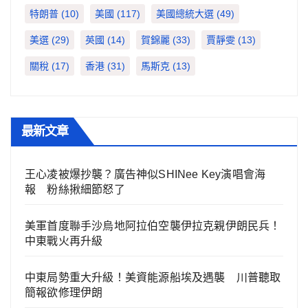
特朗普
(10)
美國
(117)
美國總統大選
(49)
美選
(29)
英國
(14)
賀錦麗
(33)
賈靜雯
(13)
關稅
(17)
香港
(31)
馬斯克
(13)
最新文章
王心凌被爆抄襲？廣告神似SHINee Key演唱會海
報 粉絲揪細節怒了
美軍首度聯手沙烏地阿拉伯空襲伊拉克親伊朗民兵！
中東戰火再升級
中東局勢重大升級！美資能源船埃及遇襲 川普聽取
簡報欲修理伊朗