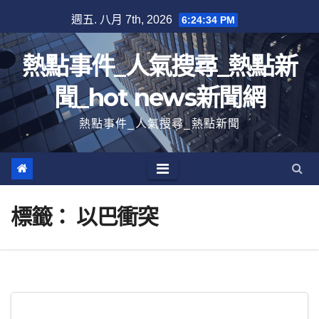
跳
週五. 八月 7th, 2026
6:24:35 PM
至
內
熱點事件_人氣搜尋_熱點新
容
聞_hot news新聞網
熱點事件_人氣搜尋_熱點新聞
標籤：
以巴衝突