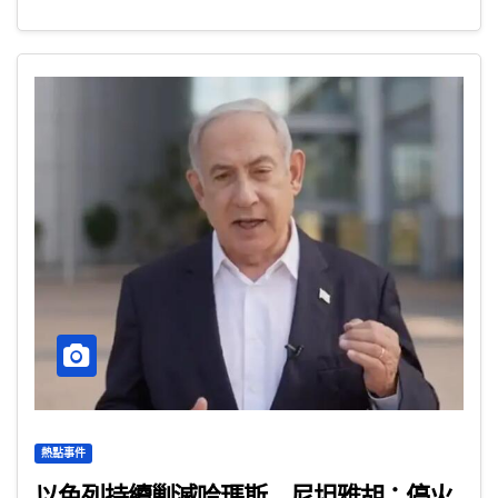
熱點事件
以色列持續剿滅哈瑪斯 尼坦雅胡：停火