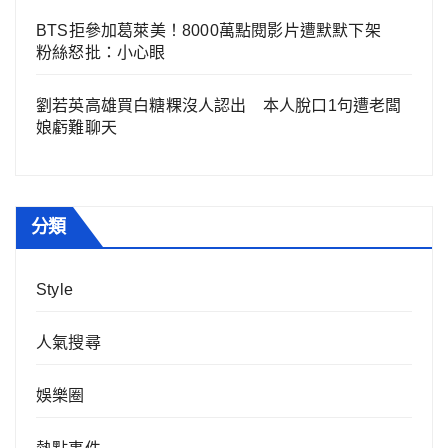
BTS拒參加葛萊美！8000萬點閱影片遭默默下架
粉絲怒批：小心眼
劉若英高雄買白糖粿沒人認出 本人脫口1句遭老闆
娘虧難聊天
分類
Style
人氣搜尋
娛樂圈