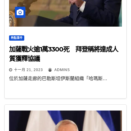
熱點事件
加薩戰火逾1萬3300死 拜登稱將達成人
質獲釋協議
十一月 21, 2023
ADMINS
位於加薩走廊的巴勒斯坦伊斯蘭組織「哈瑪斯…